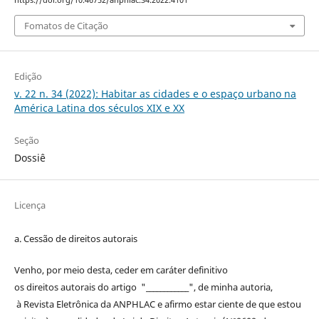
https://doi.org/10.46752/anphlac.34.2022.4101
Fomatos de Citação
Edição
v. 22 n. 34 (2022): Habitar as cidades e o espaço urbano na
América Latina dos séculos XIX e XX
Seção
Dossiê
Licença
a. Cessão de
direitos
autorais
Venho, por meio desta, ceder em caráter definitivo
os
direitos
autorais
do artigo "____________", de minha autoria,
à
Revista Eletrônica da ANPHLAC
e afirmo estar ciente de que estou