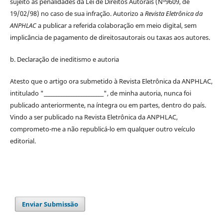
sujeito às penalidades da Lei de
Direitos
Autorais
(Nº9609, de
19/02/98) no caso de sua infração. Autorizo a
Revista Eletrônica da
ANPHLAC
a publicar a referida colaboração em meio digital, sem
implicância de pagamento de
direitos
autorais
ou taxas aos autores.
b. Declaração de ineditismo e autoria
Atesto que o artigo ora submetido à
Revista Eletrônica da ANPHLAC
,
intitulado "________________________", de minha autoria, nunca foi
publicado anteriormente, na íntegra ou em partes, dentro
do
país.
Vindo a ser publicado na
Revista Eletrônica da ANPHLAC
,
comprometo-me a não republicá-lo em qualquer outro veículo
editorial.
Enviar Submissão