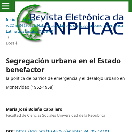
Início
/
Arquivos
/
v. 22 n. 34 (2022): Habitar as cidades e o espaço urbano na América
Latina dos séculos XIX e XX
/
Dossiê
Segregación urbana en el Estado
benefactor
la política de barrios de emergencia y el desalojo urbano en
Montevideo (1952-1958)
María José Bolaña Caballero
Facultad de Ciencias Sociales Universidad de la República
DOI:
https://doi.org/10.46752/anphlac.34.2022.4101