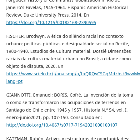
Janeiro’s Favelas, 1945-1964. Hispanic American Historical
Review. Duke University Press, 2014. En
https://doi.org/10.1215/00182168-2390595
FISCHER, Brodwyn. A ética do silêncio racial no contexto
urbano: políticas públicas e desigualdade social no Recife,
1900-1940. Estudios de Cultura material. Dossiê Dimensões
raciais da cultura material urbana no Brasil: a cidade como
objeto de disputa, 2020. En
https://www.scielo.br/j/anaismp/a/LxQRQyCSGgMdzhsk9wwMw
lang=pt
GIANNOTTI, Emanuel; BORIS, Cofré. La invención de la toma
o como se transformaron las ocupaciones de terrenos en
Santiago de Chile entre 1945 y 1957. Historia N.º 54, vol. I,
enero-junio2021, pp. 107-150. Consultado en:
http://dx.doi.org/10.4067/s0717-71942021000100107
KATZMAN, Rubén. Activos y estructuras de oportunidades: