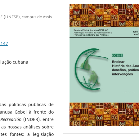
ho" (UNESP), campus de Assis
4147
volução cubana
das políticas públicas de
anusa Gobel à frente do
 Recreación
(INDER), entre
 as nossas análises sobre
es fontes: a legislação