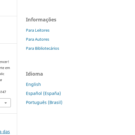
Informações
Para Leitores
Para Autores
Para Bibliotecários
vencer!
orte em
Idioma
lic
ta
English
4147
Español (España)
Português (Brasil)
ia das