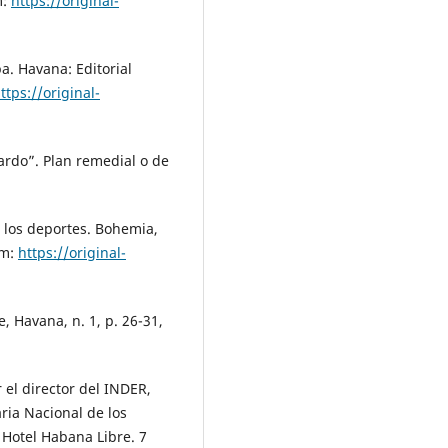
m:
https://original-
a. Havana: Editorial
ttps://original-
rdo”. Plan remedial o de
 los deportes. Bohemia,
em:
https://original-
e, Havana, n. 1, p. 26-31,
el director del INDER,
ria Nacional de los
 Hotel Habana Libre. 7