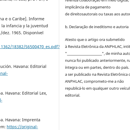
referida colaboração em meio digital,
implicância de pagamento
de
direitos
autorais
ou taxas aos autor
a e o Caribe]. Informe
la infancia y la juventud
b. Declaração de ineditismo e autoria
./dez. 1965. Disponível
Atesto que o artigo ora submetido
à
Revista Eletrônica da ANPHLAC
, int
e/11362/18382/S6500470_es.pdf?
"________________________", de minha auto
nunca foi publicado anteriormente, n
ución. Havana: Editorial
íntegra ou em partes, dentro
do
país.
inal-
a ser publicado na
Revista Eletrônica 
ANPHLAC
, comprometo-me a não
republicá-lo em qualquer outro veícu
. Havana: Editorial Lex,
editorial.
l-
ba. Havana: Imprenta
 em:
https://original-