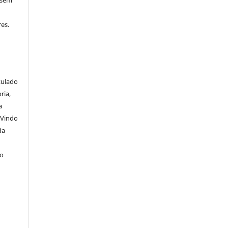
 sem
es.
itulado
ria,
a
 Vindo
da
lo