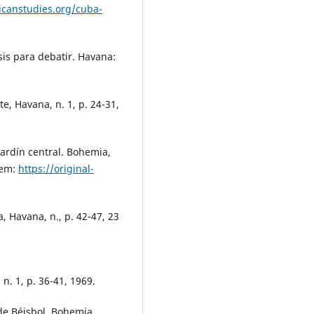
icanstudies.org/cuba-
is para debatir. Havana:
e, Havana, n. 1, p. 24-31,
 jardín central. Bohemia,
 em:
https://original-
, Havana, n., p. 42-47, 23
n. 1, p. 36-41, 1969.
de Béisbol. Bohemia,