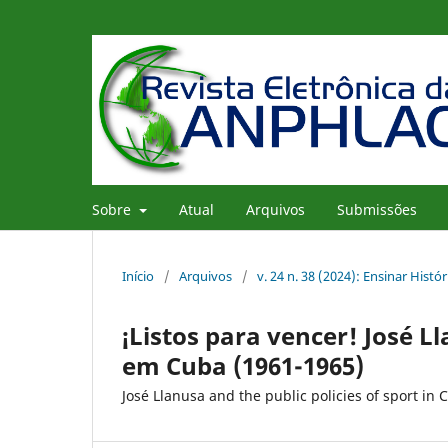
Sobre
Atual
Arquivos
Submissões
Início
/
Arquivos
/
v. 24 n. 38 (2024): Ensinar Histó
¡Listos para vencer! José Ll
em Cuba (1961-1965)
José Llanusa and the public policies of sport in