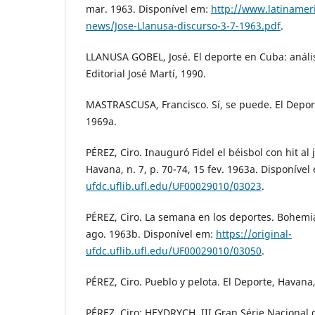
mar. 1963. Disponível em:
http://www.latinamer
news/Jose-Llanusa-discurso-3-7-1963.pdf
.
LLANUSA GOBEL, José. El deporte en Cuba: anális
Editorial José Martí, 1990.
MASTRASCUSA, Francisco. Sí, se puede. El Deport
1969a.
PÉREZ, Ciro. Inauguró Fidel el béisbol con hit al
Havana, n. 7, p. 70-74, 15 fev. 1963a. Disponível
ufdc.uflib.ufl.edu/UF00029010/03023
.
PÉREZ, Ciro. La semana en los deportes. Bohemia
ago. 1963b. Disponível em:
https://original-
ufdc.uflib.ufl.edu/UF00029010/03050
.
PÉREZ, Ciro. Pueblo y pelota. El Deporte, Havana, 
PÉREZ, Ciro; HEYDRYCH, III Gran Série Nacional 