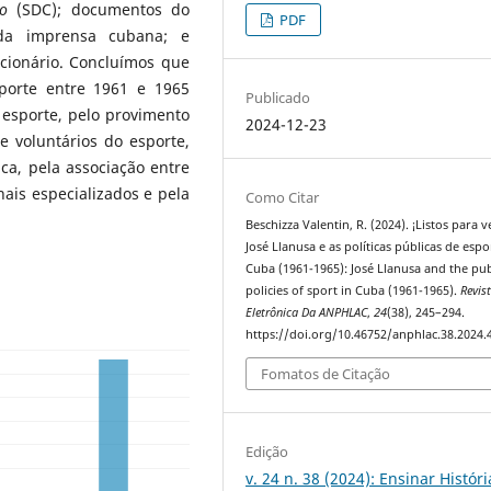
no
(SDC); documentos do
PDF
 da imprensa cubana; e
cionário. Concluímos que
porte entre 1961 e 1965
Publicado
 esporte, pelo provimento
2024-12-23
e voluntários do esporte,
ica, pela associação entre
ais especializados e pela
Como Citar
Beschizza Valentin, R. (2024). ¡Listos para 
José Llanusa e as políticas públicas de esp
Cuba (1961-1965): José Llanusa and the pub
policies of sport in Cuba (1961-1965).
Revis
Eletrônica Da ANPHLAC
,
24
(38), 245–294.
https://doi.org/10.46752/anphlac.38.2024.
Fomatos de Citação
Edição
v. 24 n. 38 (2024): Ensinar Histór