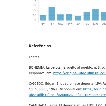
Referências
Fontes
BOHEMIA. La pelota ha vuelto al pueblo, n. 3, p. 
Disponível em:
https://original-ufdc.uflib.ufl.
CAICEDO, Edgar. El pueblo hace deporte: LPV. R
10, p. 60-65, 1963. Disponível em:
https://origina
ufdc.uflib.ufl.edu/AA00068206/00010?search=r
CAMINADA, Jaime. El deporte en las EIDE. LPV, Ha