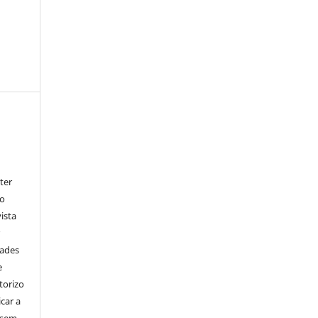
ter
go
ista
r
dades
e
torizo
icar a