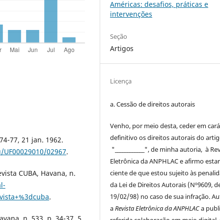
Américas: desafios, práticas e
intervenções
Seção
Artigos
Licença
a. Cessão de
direitos
autorais
Venho, por meio desta, ceder em cará
definitivo os
direitos
autorais
do arti
74-77, 21 jan. 1962.
"____________", de minha autoria, à
Rev
edu/UF00029010/02967
.
Eletrônica da ANPHLAC
e afirmo esta
ciente de que estou sujeito às penali
evista CUBA, Havana, n.
da Lei de
Direitos
Autorais
(Nº9609, d
l-
19/02/98) no caso de sua infração. Au
evista+%3dcuba
.
a
Revista Eletrônica da ANPHLAC
a publ
vana, n. 533, p. 34-37, 5