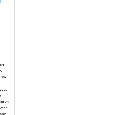
s
ter
go
ista
r
dades
e
torizo
icar a
 sem