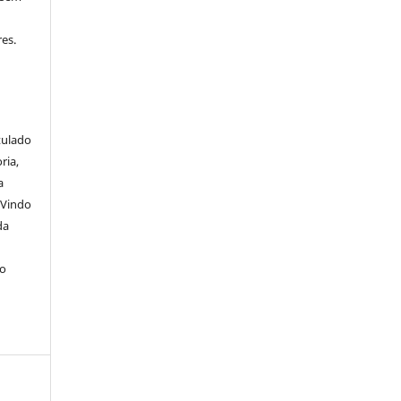
es.
itulado
ria,
a
 Vindo
da
lo