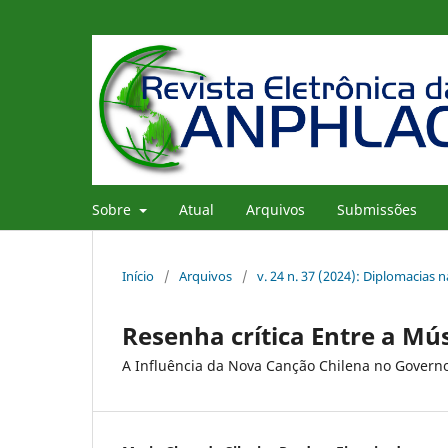
Sobre
Atual
Arquivos
Submissões
Início
/
Arquivos
/
v. 24 n. 37 (2024): Diplomacias n
Resenha crítica Entre a Músi
A Influência da Nova Canção Chilena no Govern