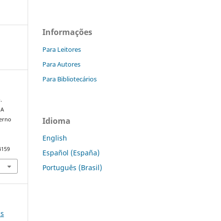
Informações
Para Leitores
Para Autores
Para Bibliotecários
.
 A
Idioma
verno
English
4159
Español (España)
Português (Brasil)
as