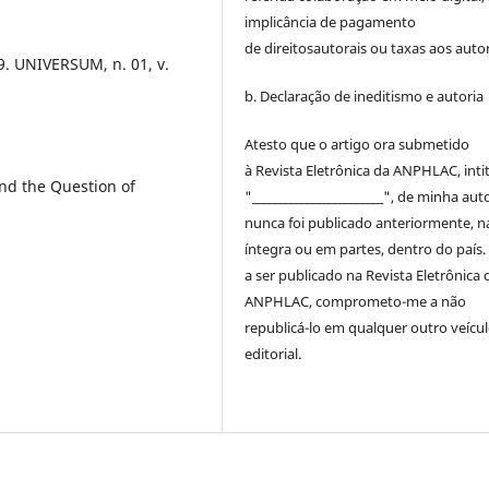
implicância de pagamento
de
direitos
autorais
ou taxas aos autor
9. UNIVERSUM, n. 01, v.
b. Declaração de ineditismo e autoria
Atesto que o artigo ora submetido
à
Revista Eletrônica da ANPHLAC
, int
nd the Question of
"________________________", de minha auto
nunca foi publicado anteriormente, n
íntegra ou em partes, dentro
do
país.
a ser publicado na
Revista Eletrônica 
ANPHLAC
, comprometo-me a não
republicá-lo em qualquer outro veícu
editorial.