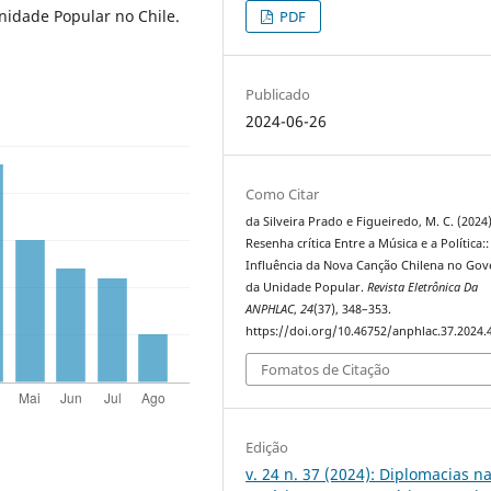
 Unidade Popular no Chile.
PDF
Publicado
2024-06-26
Como Citar
da Silveira Prado e Figueiredo, M. C. (2024)
Resenha crítica Entre a Música e a Política::
Influência da Nova Canção Chilena no Go
da Unidade Popular.
Revista Eletrônica Da
ANPHLAC
,
24
(37), 348–353.
https://doi.org/10.46752/anphlac.37.2024.
Fomatos de Citação
Edição
v. 24 n. 37 (2024): Diplomacias n