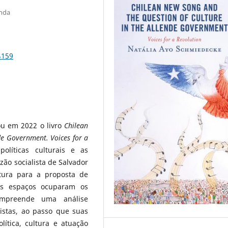
anda
4159
ou em 2022 o livro
Chilean
de Government. Voices for a
olíticas culturais e as
zão socialista de Salvador
tura para a proposta de
ais espaços ocuparam os
empreende uma análise
vistas, ao passo que suas
lítica, cultura e atuação