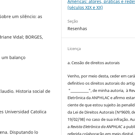
Américas: atores, práticas e rede
(séculos XIX e XX)
obre um silêncio: as
Seção
Resenhas
driane Vidal; BORGES,
Licença
: um balanço
a. Cessão de
direitos
autorais
Venho, por meio desta, ceder em cará
definitivo os
direitos
autorais
do arti
"____________", de minha autoria, à
Rev
audio. Historia social de
Eletrônica da ANPHLAC
e afirmo esta
ciente de que estou sujeito às penali
es Universidad Catolica
da Lei de
Direitos
Autorais
(Nº9609, d
19/02/98) no caso de sua infração. Au
a
Revista Eletrônica da ANPHLAC
a publ
ena. Disputando lo
referida colaboração em meio digital,