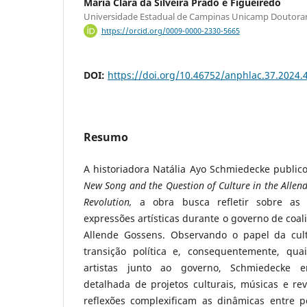
Maria Clara da Silveira Prado e Figueiredo
Universidade Estadual de Campinas Unicamp Doutor
https://orcid.org/0009-0000-2330-5665
DOI:
https://doi.org/10.46752/anphlac.37.2024.
Resumo
A historiadora Natália Ayo Schmiedecke public
New Song and the Question of Culture in the Allen
Revolution,
a obra busca refletir sobre as p
expressões artísticas durante o governo de coali
Allende Gossens. Observando o papel da cul
transição política e, consequentemente, qu
artistas junto ao governo, Schmiedecke 
detalhada de projetos culturais, músicas e re
reflexões complexificam as dinâmicas entre po