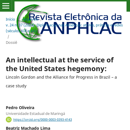
Início
/
Arquivos
/
v. 24 n. 37 (2024): Diplomacias nas Américas: atores, práticas e redes
(séculos XIX e XX)
/
Dossiê
An intellectual at the service of
the United States hegemony:
Lincoln Gordon and the Alliance for Progress in Brazil – a
case study
Pedro Oliveira
Universidade Estadual de Maringá
https://orcid.org/0000-0003-0393-4143
Beatriz Machado Lima