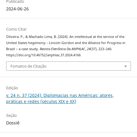
Publicado
2024-06-26
Como Citar
Oliveira, P., & Machado Lima, B. (2024). An intellectual at the service of the
United States hegemony: : Lincoln Gordon and the Alliance for Progress in
Brazil – a case study.
Revista Eletrônica Da ANPHLAC
,
24
(37), 223–240.
https://doi.org/10.46752/anphlac.37.2024.4166
Fomatos de Citação
Edição
v. 24 n. 37 (2024): Diplomacias nas Américas: atores,
práticas e redes (séculos XIX e XX)
Seção
Dossiê