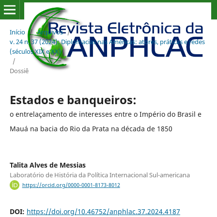
Início
/
Arquivos
/
v. 24 n. 37 (2024): Diplomacias nas Américas: atores, práticas e redes
(séculos XIX e XX)
/
Dossiê
Estados e banqueiros:
o entrelaçamento de interesses entre o Império do Brasil e
Mauá na bacia do Rio da Prata na década de 1850
Talita Alves de Messias
Laboratório de História da Política Internacional Sul-americana
https://orcid.org/0000-0001-8173-8012
DOI:
https://doi.org/10.46752/anphlac.37.2024.4187