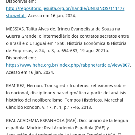
Disponível em:
http://repositorio.jesuita.org.br/handle/UNISINOS/11147?
show=full
. Acesso em 16 jan. 2024.
MESSIAS, Talita Alves de. Irineu Evangelista de Souza na
Guerra Grande: o intermediário dos contratos secretos entre
o Brasil e o Uruguai em 1850. História Econômica & História
de Empresas, v. 24, n. 3, p. 654-683, 19 ago. 2021b.
Disponível em:
https://www.hehe.org.br/index.php/rabphe/article/view/807
.
Acesso em 16 jan. 2024.
RAMIREZ, Hernán. Transgredir fronteras: reflexiones sobre
lo nacional, disciplinar y paradigmático a partir del análisis
histórico del neoliberalismo. Tempos Históricos, Marechal
Cândido Rondon, v. 17, n. 1, p.17-46, 2013.
REAL ACADEMIA ESPANHOLA (RAE). Diccionario de la lengua
española. Madrid: Real Academia Española (RAE) y
Asociación de Academias de La Lengua Española (ASALE),