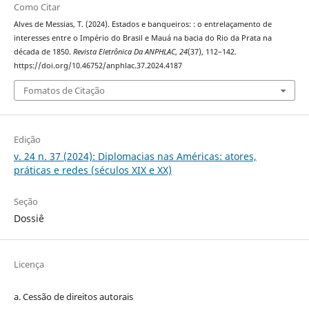
Como Citar
Alves de Messias, T. (2024). Estados e banqueiros: : o entrelaçamento de
interesses entre o Império do Brasil e Mauá na bacia do Rio da Prata na
década de 1850.
Revista Eletrônica Da ANPHLAC
,
24
(37), 112–142.
https://doi.org/10.46752/anphlac.37.2024.4187
Fomatos de Citação
Edição
v. 24 n. 37 (2024): Diplomacias nas Américas: atores,
práticas e redes (séculos XIX e XX)
Seção
Dossiê
Licença
a. Cessão de
direitos
autorais