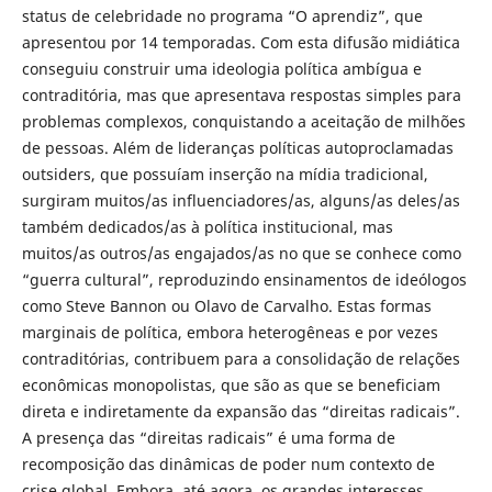
status de celebridade no programa “O aprendiz”, que
apresentou por 14 temporadas. Com esta difusão midiática
conseguiu construir uma ideologia política ambígua e
contraditória, mas que apresentava respostas simples para
problemas complexos, conquistando a aceitação de milhões
de pessoas. Além de lideranças políticas autoproclamadas
outsiders, que possuíam inserção na mídia tradicional,
surgiram muitos/as influenciadores/as, alguns/as deles/as
também dedicados/as à política institucional, mas
muitos/as outros/as engajados/as no que se conhece como
“guerra cultural”, reproduzindo ensinamentos de ideólogos
como Steve Bannon ou Olavo de Carvalho. Estas formas
marginais de política, embora heterogêneas e por vezes
contraditórias, contribuem para a consolidação de relações
econômicas monopolistas, que são as que se beneficiam
direta e indiretamente da expansão das “direitas radicais”.
A presença das “direitas radicais” é uma forma de
recomposição das dinâmicas de poder num contexto de
crise global. Embora, até agora, os grandes interesses