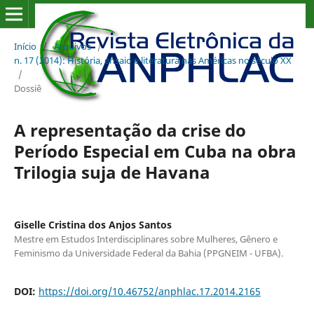
Início
/
Arquivos
/
n. 17 (2014): História, ensaio e literatura nas Américas no século XX
/
Dossiê
A representação da crise do
Período Especial em Cuba na obra
Trilogia suja de Havana
Giselle Cristina dos Anjos Santos
Mestre em Estudos Interdisciplinares sobre Mulheres, Gênero e
Feminismo da Universidade Federal da Bahia (PPGNEIM - UFBA).
DOI:
https://doi.org/10.46752/anphlac.17.2014.2165