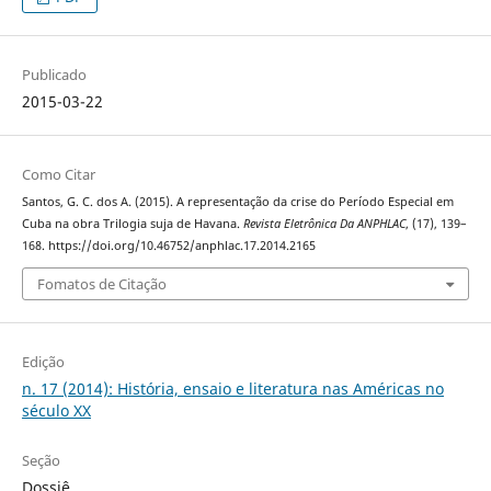
Publicado
2015-03-22
Como Citar
Santos, G. C. dos A. (2015). A representação da crise do Período Especial em
Cuba na obra Trilogia suja de Havana.
Revista Eletrônica Da ANPHLAC
, (17), 139–
168. https://doi.org/10.46752/anphlac.17.2014.2165
Fomatos de Citação
Edição
n. 17 (2014): História, ensaio e literatura nas Américas no
século XX
Seção
Dossiê