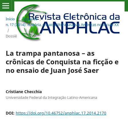
Início
/
Arquivos
/
n. 17 (2014): História, ensaio e literatura nas Américas no século XX
/
Dossiê
La trampa pantanosa – as
crônicas de Conquista na ficção e
no ensaio de Juan José Saer
Cristiane Checchia
Universidade Federal da Integração Latino-Americana
DOI:
https://doi.org/10.46752/anphlac.17.2014.2170