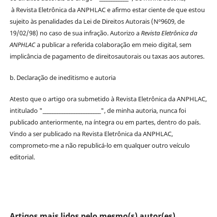
à
Revista Eletrônica da ANPHLAC
e afirmo estar ciente de que estou
sujeito às penalidades da Lei de
Direitos
Autorais
(Nº9609, de
19/02/98) no caso de sua infração. Autorizo a
Revista Eletrônica da
ANPHLAC
a publicar a referida colaboração em meio digital, sem
implicância de pagamento de
direitos
autorais
ou taxas aos autores.
b. Declaração de ineditismo e autoria
Atesto que o artigo ora submetido à
Revista Eletrônica da ANPHLAC
,
intitulado "________________________", de minha autoria, nunca foi
publicado anteriormente, na íntegra ou em partes, dentro
do
país.
Vindo a ser publicado na
Revista Eletrônica da ANPHLAC
,
comprometo-me a não republicá-lo em qualquer outro veículo
editorial.
Artigos mais lidos pelo mesmo(s) autor(es)