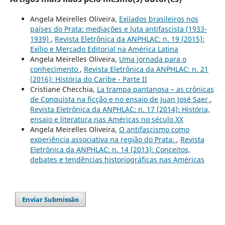
Angela Meirelles Oliveira,
Exilados brasileiros nos
países do Prata: mediações e luta antifascista (1933-
1939)
,
Revista Eletrônica da ANPHLAC: n. 19 (2015):
Exílio e Mercado Editorial na América Latina
Angela Meirelles Oliveira,
Uma jornada para o
conhecimento
,
Revista Eletrônica da ANPHLAC: n. 21
(2016): História do Caribe - Parte II
Cristiane Checchia,
La trampa pantanosa – as crônicas
de Conquista na ficção e no ensaio de Juan José Saer
,
Revista Eletrônica da ANPHLAC: n. 17 (2014): História,
ensaio e literatura nas Américas no século XX
Angela Meirelles Oliveira,
O antifascismo como
experiência associativa na região do Prata:
,
Revista
Eletrônica da ANPHLAC: n. 14 (2013): Conceitos,
debates e tendências historiográficas nas Américas
Enviar Submissão