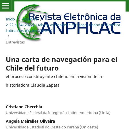
Início
/
Arquivos
/
v. 22 n. 34 (2022): Habitar as cidades e o espaço urbano na América
Latina dos séculos XIX e XX
/
Entrevistas
Una carta de navegación para el
Chile del futuro
el proceso constituyente chileno en la visión de la
historiadora Claudia Zapata
Cristiane Checchia
Universidade Federal da Integração Latino-Americana (Unila)
Angela Meirelles Oliveira
Universidade Estadual do Oeste do Paraná (Unioeste)