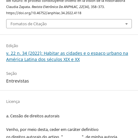
del futuro: el proceso constituyente chileno en la visión de la historiadora
Claudia Zapata.
Revista Eletrônica Da ANPHLAC
,
22
(34), 358–373.
https://doi.org/10.46752/anphlac.34.2022.4118
Fomatos de Citação
Edição
v. 22 n. 34 (2022): Habitar as cidades e o espaço urbano na
América Latina dos séculos XIX e XX
Seção
Entrevistas
Licença
a. Cessão de
direitos
autorais
Venho, por meio desta, ceder em caráter definitivo
os
direitos
autorais
do artigo "____________", de minha autoria,