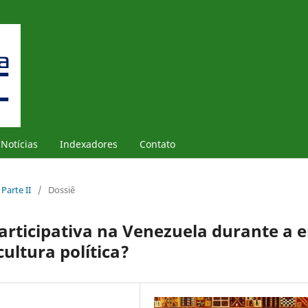
Notícias
Indexadores
Contato
 Parte II
/
Dossiê
rticipativa na Venezuela durante a e
ltura política?