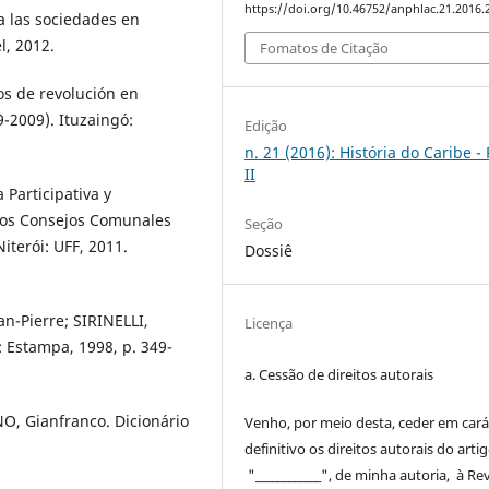
https://doi.org/10.46752/anphlac.21.2016.
a las sociedades en
l, 2012.
Fomatos de Citação
os de revolución en
9-2009). Ituzaingó:
Edição
n. 21 (2016): História do Caribe -
II
Participativa y
 dos Consejos Comunales
Seção
iterói: UFF, 2011.
Dossiê
an-Pierre; SIRINELLI,
Licença
: Estampa, 1998, p. 349-
a. Cessão de
direitos
autorais
, Gianfranco. Dicionário
Venho, por meio desta, ceder em cará
definitivo os
direitos
autorais
do arti
"____________", de minha autoria, à
Rev