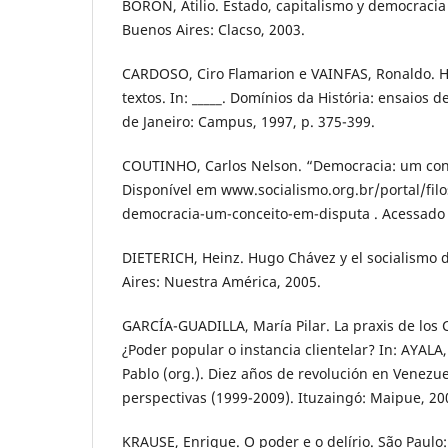
BORON, Atilio. Estado, capitalismo y democracia
Buenos Aires: Clacso, 2003.
CARDOSO, Ciro Flamarion e VAINFAS, Ronaldo. Hi
textos. In: _____. Domínios da História: ensaios 
de Janeiro: Campus, 1997, p. 375-399.
COUTINHO, Carlos Nelson. “Democracia: um conc
Disponível em www.socialismo.org.br/portal/filo
democracia-um-conceito-em-disputa . Acessado
DIETERICH, Heinz. Hugo Chávez y el socialismo d
Aires: Nuestra América, 2005.
GARCÍA-GUADILLA, María Pilar. La praxis de los
¿Poder popular o instancia clientelar? In: AYAL
Pablo (org.). Diez años de revolución en Venezuel
perspectivas (1999-2009). Ituzaingó: Maipue, 200
KRAUSE, Enrique. O poder e o delírio. São Paulo: