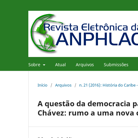
Sobre
Atual
Arquivos
Submissões
Início
/
Arquivos
/
n. 21 (2016): História do Caribe -
A questão da democracia pa
Chávez: rumo a uma nova cu