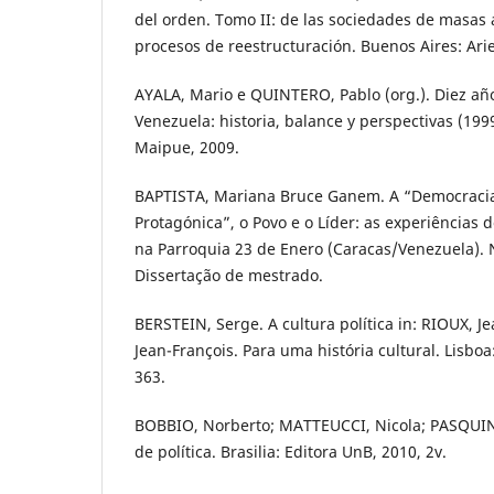
del orden. Tomo II: de las sociedades de masas 
procesos de reestructuración. Buenos Aires: Arie
AYALA, Mario e QUINTERO, Pablo (org.). Diez añ
Venezuela: historia, balance y perspectivas (199
Maipue, 2009.
BAPTISTA, Mariana Bruce Ganem. A “Democracia 
Protagónica”, o Povo e o Líder: as experiências
na Parroquia 23 de Enero (Caracas/Venezuela). N
Dissertação de mestrado.
BERSTEIN, Serge. A cultura política in: RIOUX, Je
Jean-François. Para uma história cultural. Lisboa
363.
BOBBIO, Norberto; MATTEUCCI, Nicola; PASQUINO
de política. Brasilia: Editora UnB, 2010, 2v.