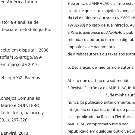
 en América Latina.
Eletrônica da ANPHLAC
e afirmo esta
ciente de que estou sujeito às penali
da Lei de
Direitos
Autorais
(Nº9609, d
stória e análise de
19/02/98) no caso de sua infração. Au
de teoria e metodologia.Rio
a
Revista Eletrônica da ANPHLAC
a publ
referida colaboração em meio digital,
implicância de pagamento
eito em disputa”. 2008.
de
direitos
autorais
ou taxas aos autor
sofia/155-artigo/699-
 em março de 2015.
b. Declaração de ineditismo e autoria
el siglo XXI. Buenos
Atesto que o artigo ora submetido
à
Revista Eletrônica da ANPHLAC
, int
"________________________", de minha auto
 Consejos Comunales
nunca foi publicado anteriormente, n
A, Mario e QUINTERO,
íntegra ou em partes, dentro
do
país.
a: historia, balance y
a ser publicado na
Revista Eletrônica 
9, p. 297-326.
ANPHLAC
, comprometo-me a não
republicá-lo em qualquer outro veícu
 Benvirá, 2013.