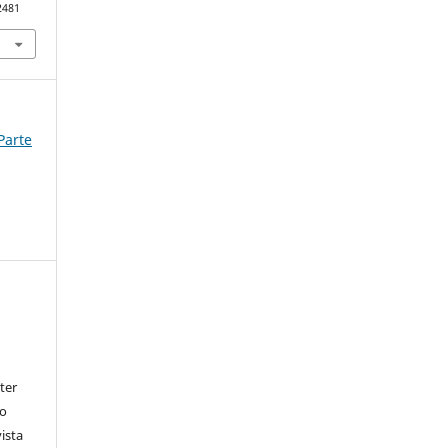
2481
 Parte
ter
go
ista