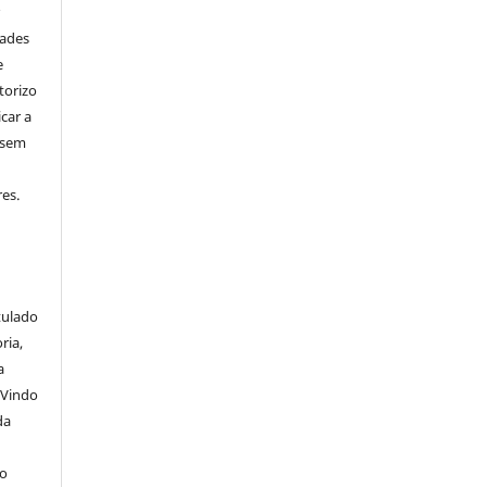
r
dades
e
torizo
icar a
 sem
es.
itulado
ria,
a
 Vindo
da
lo