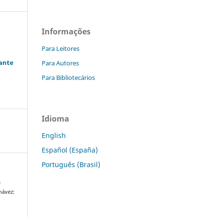
Informações
Para Leitores
rante
Para Autores
a
Para Bibliotecários
Idioma
English
Español (España)
Português (Brasil)
a
hávez: