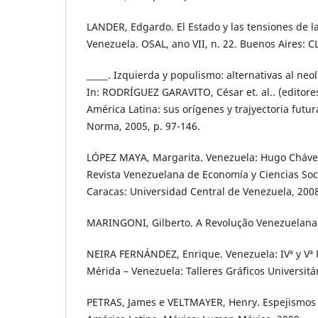
LANDER, Edgardo. El Estado y las tensiones de l
Venezuela. OSAL, ano VII, n. 22. Buenos Aires: C
_____. Izquierda y populismo: alternativas al ne
In: RODRÍGUEZ GARAVITO, César et. al.. (editore
América Latina: sus orígenes y trajyectoria futur
Norma, 2005, p. 97-146.
LÓPEZ MAYA, Margarita. Venezuela: Hugo Chávez 
Revista Venezuelana de Economía y Ciencias Social
Caracas: Universidad Central de Venezuela, 2008
MARINGONI, Gilberto. A Revolução Venezuelana.
NEIRA FERNÁNDEZ, Enrique. Venezuela: IVª y Vª 
Mérida – Venezuela: Talleres Gráficos Universitá
PETRAS, James e VELTMAYER, Henry. Espejismos 