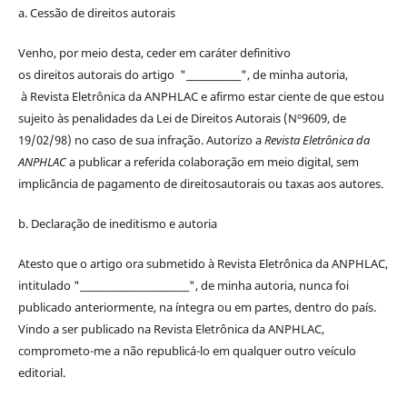
a. Cessão de
direitos
autorais
Venho, por meio desta, ceder em caráter definitivo
os
direitos
autorais
do artigo "____________", de minha autoria,
à
Revista Eletrônica da ANPHLAC
e afirmo estar ciente de que estou
sujeito às penalidades da Lei de
Direitos
Autorais
(Nº9609, de
19/02/98) no caso de sua infração. Autorizo a
Revista Eletrônica da
ANPHLAC
a publicar a referida colaboração em meio digital, sem
implicância de pagamento de
direitos
autorais
ou taxas aos autores.
b. Declaração de ineditismo e autoria
Atesto que o artigo ora submetido à
Revista Eletrônica da ANPHLAC
,
intitulado "________________________", de minha autoria, nunca foi
publicado anteriormente, na íntegra ou em partes, dentro
do
país.
Vindo a ser publicado na
Revista Eletrônica da ANPHLAC
,
comprometo-me a não republicá-lo em qualquer outro veículo
editorial.