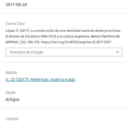
2017-08-24
Como Citar
López, V. (2017). La construcción de una identidad nacional desde provincias.
El Ateneo de Córdoba (1894-1913) y la cultura argentina.
Revista Eletrônica Da
ANPHLAC
, (22), 356–376. https://doi.org/10.46752/anphlac.22.2017.2557
Fomatos de Citação
Edição
n. 22 (2017): Américas: guerra e paz
Seção
Artigos
Licença