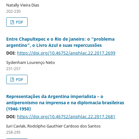
Natally Vieira Dias
202-230
PDF
Entre Chapultepec e o Rio de Janeiro: o “problema
argentino”, o Livro Azul e suas repercussões
DOI:
https://doi.org/10.46752/anphlac.22.2017.2699
Sydenham Lourenço Neto
231-257
PDF
Representações da Argentina imperialista – o
antiperonismo na imprensa e na diplomacia brasileiras
(1946-1950)
DOI:
https://doi.org/10.46752/anphlac.22.2017.2681
Iuri Cavlak, Rodolpho Gauthier Cardoso dos Santos
258-295