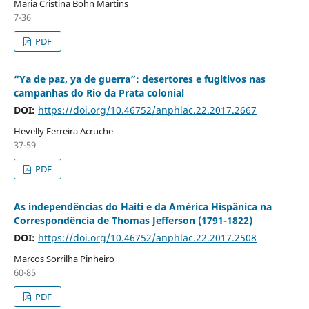
Maria Cristina Bohn Martins
7-36
PDF
“Ya de paz, ya de guerra”: desertores e fugitivos nas
campanhas do Rio da Prata colonial
DOI:
https://doi.org/10.46752/anphlac.22.2017.2667
Hevelly Ferreira Acruche
37-59
PDF
As independências do Haiti e da América Hispânica na
Correspondência de Thomas Jefferson (1791-1822)
DOI:
https://doi.org/10.46752/anphlac.22.2017.2508
Marcos Sorrilha Pinheiro
60-85
PDF