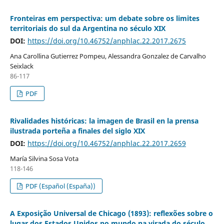
Fronteiras em perspectiva: um debate sobre os limites
territoriais do sul da Argentina no século XIX
DOI:
https://doi.org/10.46752/anphlac.22.2017.2675
Ana Carollina Gutierrez Pompeu, Alessandra Gonzalez de Carvalho
Seixlack
86-117
PDF
Rivalidades históricas: la imagen de Brasil en la prensa
ilustrada porteña a finales del siglo XIX
DOI:
https://doi.org/10.46752/anphlac.22.2017.2659
María Silvina Sosa Vota
118-146
PDF (Español (España))
A Exposição Universal de Chicago (1893): reflexões sobre o
lugar dos Estados Unidos no mundo na virada do século