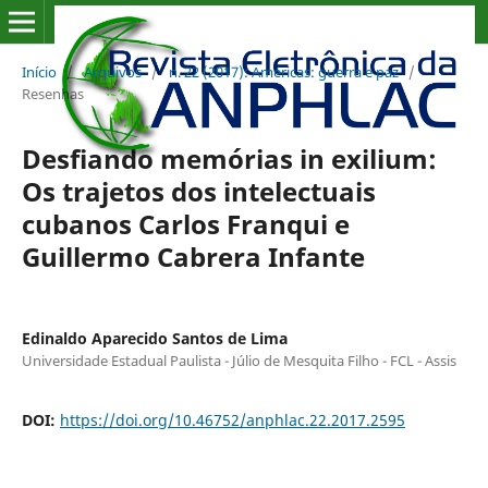
Início
/
Arquivos
/
n. 22 (2017): Américas: guerra e paz
/
Resenhas
Desfiando memórias in exilium:
Os trajetos dos intelectuais
cubanos Carlos Franqui e
Guillermo Cabrera Infante
Edinaldo Aparecido Santos de Lima
Universidade Estadual Paulista - Júlio de Mesquita Filho - FCL - Assis
DOI:
https://doi.org/10.46752/anphlac.22.2017.2595