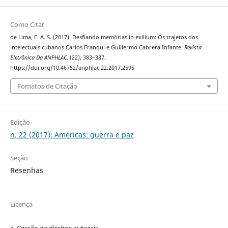
Como Citar
de Lima, E. A. S. (2017). Desfiando memórias in exilium: Os trajetos dos
intelectuais cubanos Carlos Franqui e Guillermo Cabrera Infante.
Revista
Eletrônica Da ANPHLAC
, (22), 383–387.
https://doi.org/10.46752/anphlac.22.2017.2595
Fomatos de Citação
Edição
n. 22 (2017): Américas: guerra e paz
Seção
Resenhas
Licença
a. Cessão de
direitos
autorais