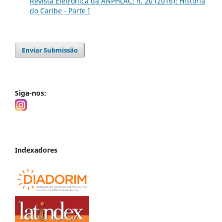
Revista Eletrônica da ANPHLAC: n. 20 (2016): História
do Caribe - Parte I
Enviar Submissão
Siga-nos:
Indexadores