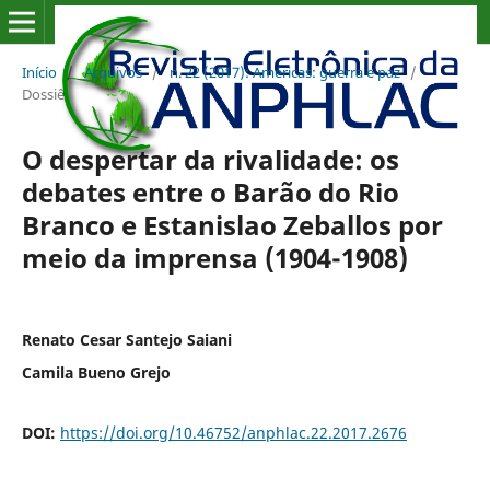
Início
/
Arquivos
/
n. 22 (2017): Américas: guerra e paz
/
Dossiê
O despertar da rivalidade: os
debates entre o Barão do Rio
Branco e Estanislao Zeballos por
meio da imprensa (1904-1908)
Renato Cesar Santejo Saiani
Camila Bueno Grejo
DOI:
https://doi.org/10.46752/anphlac.22.2017.2676