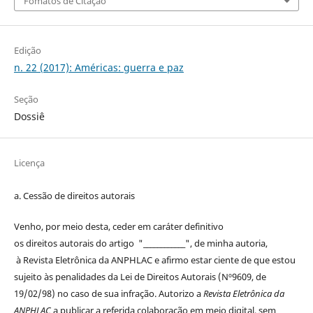
Fomatos de Citação
Edição
n. 22 (2017): Américas: guerra e paz
Seção
Dossiê
Licença
a. Cessão de
direitos
autorais
Venho, por meio desta, ceder em caráter definitivo
os
direitos
autorais
do artigo "____________", de minha autoria,
à
Revista Eletrônica da ANPHLAC
e afirmo estar ciente de que estou
sujeito às penalidades da Lei de
Direitos
Autorais
(Nº9609, de
19/02/98) no caso de sua infração. Autorizo a
Revista Eletrônica da
ANPHLAC
a publicar a referida colaboração em meio digital, sem