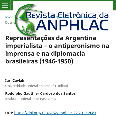
Início
/
Arquivos
/
n. 22 (2017): Américas: guerra e paz
/
Dossiê
Representações da Argentina
imperialista – o antiperonismo na
imprensa e na diplomacia
brasileiras (1946-1950)
Iuri Cavlak
Universidade Federal do Amapá (Unifap)
Rodolpho Gauthier Cardoso dos Santos
Instituto Federal de Minas Gerais
DOI:
https://doi.org/10.46752/anphlac.22.2017.2681