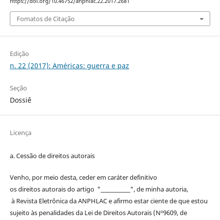
https://doi.org/10.46752/anphlac.22.2017.2681
Fomatos de Citação
Edição
n. 22 (2017): Américas: guerra e paz
Seção
Dossiê
Licença
a. Cessão de
direitos
autorais
Venho, por meio desta, ceder em caráter definitivo
os
direitos
autorais
do artigo "____________", de minha autoria,
à
Revista Eletrônica da ANPHLAC
e afirmo estar ciente de que estou
sujeito às penalidades da Lei de
Direitos
Autorais
(Nº9609, de