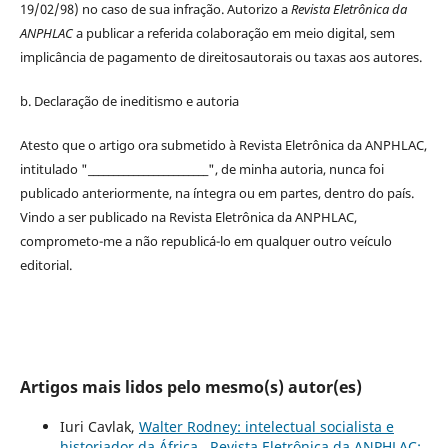
19/02/98) no caso de sua infração. Autorizo a
Revista Eletrônica da
ANPHLAC
a publicar a referida colaboração em meio digital, sem
implicância de pagamento de
direitos
autorais
ou taxas aos autores.
b. Declaração de ineditismo e autoria
Atesto que o artigo ora submetido à
Revista Eletrônica da ANPHLAC
,
intitulado "________________________", de minha autoria, nunca foi
publicado anteriormente, na íntegra ou em partes, dentro
do
país.
Vindo a ser publicado na
Revista Eletrônica da ANPHLAC
,
comprometo-me a não republicá-lo em qualquer outro veículo
editorial.
Artigos mais lidos pelo mesmo(s) autor(es)
Iuri Cavlak,
Walter Rodney: intelectual socialista e
historiador da África
,
Revista Eletrônica da ANPHLAC: