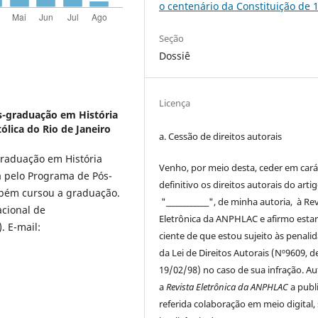
o centenário da Constituição de 
Seção
Dossiê
Licença
-graduação em História
ólica do Rio de Janeiro
a. Cessão de
direitos
autorais
raduação em História
Venho, por meio desta, ceder em cará
a pelo Programa de Pós-
definitivo os
direitos
autorais
do arti
mbém cursou a graduação.
"____________", de minha autoria, à
Rev
acional de
Eletrônica da ANPHLAC
e afirmo esta
. E-mail:
ciente de que estou sujeito às penali
da Lei de
Direitos
Autorais
(Nº9609, d
19/02/98) no caso de sua infração. Au
a
Revista Eletrônica da ANPHLAC
a publ
referida colaboração em meio digital,