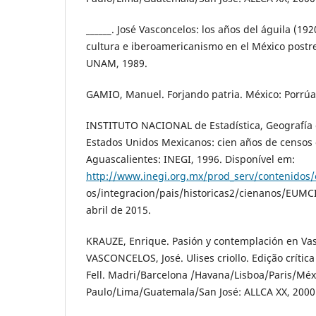
______. José Vasconcelos: los años del águila (19
cultura e iberoamericanismo en el México postre
UNAM, 1989.
GAMIO, Manuel. Forjando patria. México: Porrúa
INSTITUTO NACIONAL de Estadística, Geografía e
Estados Unidos Mexicanos: cien años de censos 
Aguascalientes: INEGI, 1996. Disponível em:
http://www.inegi.org.mx/prod_serv/contenidos/
os/integracion/pais/historicas2/cienanos/EUMC
abril de 2015.
KRAUZE, Enrique. Pasión y contemplación en Vas
VASCONCELOS, José. Ulises criollo. Edição críti
Fell. Madri/Barcelona /Havana/Lisboa/Paris/Mé
Paulo/Lima/Guatemala/San José: ALLCA XX, 2000