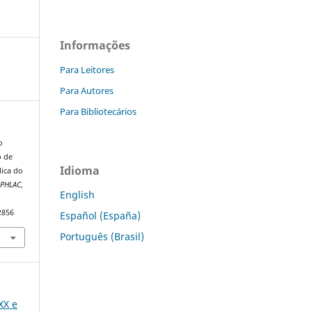
Informações
Para Leitores
Para Autores
Para Bibliotecários
o
o de
Idioma
lica do
NPHLAC
,
English
2856
Español (España)
Português (Brasil)
XX e