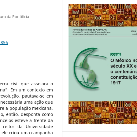
ra da Pontifícia
2856
ra civil que assolara o
ana”. Em um contexto em
revolução, pautava-se em
 necessária uma ação que
tre a população mexicana,
ão, então, desponta como
oncelos esteve à frente da
 reitor da Universidade
, ele criou uma campanha