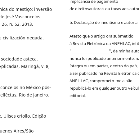
implicância de pagamento
de
direitos
autorais
ou taxas aos autor
mica do mestiço: inversão
de José Vasconcelos.
b. Declaração de ineditismo e autoria
 26, n. 52, 2013.
Atesto que o artigo ora submetido
 civilización negada.
à
Revista Eletrônica da ANPHLAC
, int
"________________________", de minha auto
nunca foi publicado anteriormente, n
 sociedade asteca.
íntegra ou em partes, dentro
do
país.
plicadas, Maringá, v. 8,
a ser publicado na
Revista Eletrônica 
ANPHLAC
, comprometo-me a não
sconcelos no México pós-
republicá-lo em qualquer outro veícu
llèctus, Rio de Janeiro,
editorial.
 Ulises criollo. Edição
uenos Aires/São
.