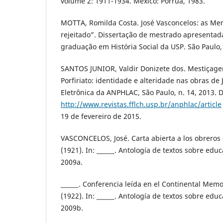
volume 2: 1911-1934. México: Porrúa, 1983.
MOTTA, Romilda Costa. José Vasconcelos: as Me
rejeitado”. Dissertação de mestrado apresentad
graduação em História Social da USP. São Paulo,
SANTOS JUNIOR, Valdir Donizete dos. Mestiçage
Porfiriato: identidade e alteridade nas obras de J
Eletrônica da ANPHLAC, São Paulo, n. 14, 2013. 
http://www.revistas.fflch.usp.br/anphlac/article
19 de fevereiro de 2015.
VASCONCELOS, José. Carta abierta a los obreros 
(1921). In: ______. Antología de textos sobre educ
2009a.
______. Conferencia leída en el Continental Mem
(1922). In: ______. Antología de textos sobre educ
2009b.