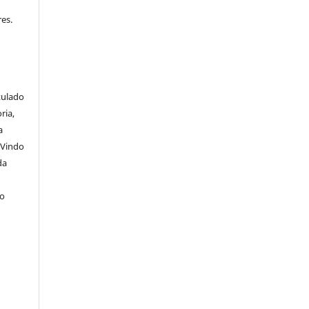
es.
itulado
ria,
a
 Vindo
da
lo