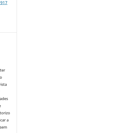
1917
ter
go
ista
r
dades
e
torizo
icar a
 sem