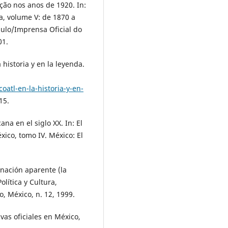
ção nos anos de 1920. In:
na, volume V: de 1870 a
aulo/Imprensa Oficial do
01.
istoria y en la leyenda.
atl-en-la-historia-y-en-
15.
na en el siglo XX. In: El
xico, tomo IV. México: El
nación aparente (la
olítica y Cultura,
, México, n. 12, 1999.
as oficiales en México,