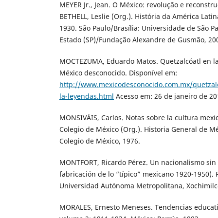
MEYER Jr., Jean. O México: revolução e reconstru
BETHELL, Leslie (Org.). História da América Lati
1930. São Paulo/Brasília: Universidade de São P
Estado (SP)/Fundação Alexandre de Gusmão, 20
MOCTEZUMA, Eduardo Matos. Quetzalcóatl en la h
México desconocido. Disponível em:
http://www.mexicodesconocido.com.mx/quetzalco
la-leyendas.html
Acesso em: 26 de janeiro de 20
MONSIVÁIS, Carlos. Notas sobre la cultura mexica
Colegio de México (Org.). Historia General de Mé
Colegio de México, 1976.
MONTFORT, Ricardo Pérez. Un nacionalismo sin 
fabricación de lo “típico” mexicano 1920-1950). P
Universidad Autónoma Metropolitana, Xochimilco
MORALES, Ernesto Meneses. Tendencias educativ