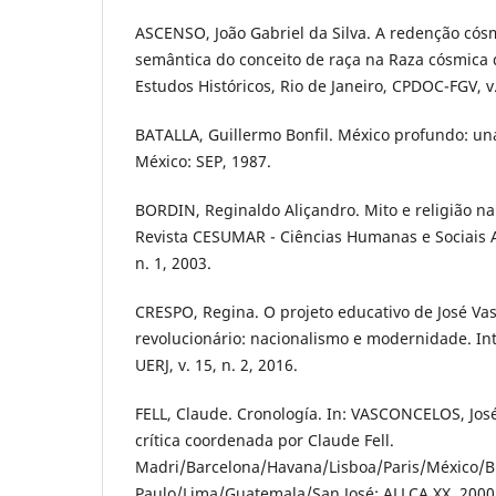
ASCENSO, João Gabriel da Silva. A redenção cós
semântica do conceito de raça na Raza cósmica 
Estudos Históricos, Rio de Janeiro, CPDOC-FGV, v.
BATALLA, Guillermo Bonfil. México profundo: una
México: SEP, 1987.
BORDIN, Reginaldo Aliçandro. Mito e religião na
Revista CESUMAR - Ciências Humanas e Sociais A
n. 1, 2003.
CRESPO, Regina. O projeto educativo de José Va
revolucionário: nacionalismo e modernidade. Inte
UERJ, v. 15, n. 2, 2016.
FELL, Claude. Cronología. In: VASCONCELOS, José.
crítica coordenada por Claude Fell.
Madri/Barcelona/Havana/Lisboa/Paris/México/B
Paulo/Lima/Guatemala/San José: ALLCA XX, 2000