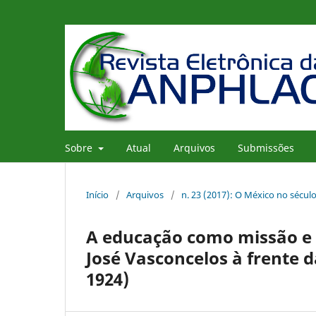
Sobre
Atual
Arquivos
Submissões
Início
/
Arquivos
/
n. 23 (2017): O México no sécul
A educação como missão e 
José Vasconcelos à frente 
1924)