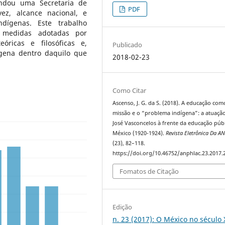
undou uma Secretaria de
PDF
ez, alcance nacional, e
dígenas. Este trabalho
s medidas adotadas por
óricas e filosóficas e,
Publicado
ígena dentro daquilo que
2018-02-23
Como Citar
Ascenso, J. G. da S. (2018). A educação com
missão e o “problema indígena”: a atuaçã
José Vasconcelos à frente da educação púb
México (1920-1924).
Revista Eletrônica Da A
(23), 82–118.
https://doi.org/10.46752/anphlac.23.2017.
Fomatos de Citação
Edição
n. 23 (2017): O México no século 