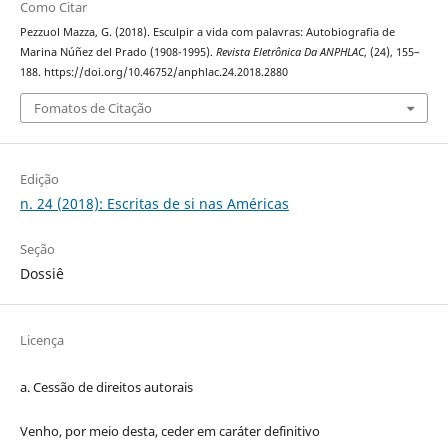
Como Citar
Pezzuol Mazza, G. (2018). Esculpir a vida com palavras: Autobiografia de
Marina Núñez del Prado (1908-1995).
Revista Eletrônica Da ANPHLAC
, (24), 155–
188. https://doi.org/10.46752/anphlac.24.2018.2880
Fomatos de Citação
Edição
n. 24 (2018): Escritas de si nas Américas
Seção
Dossiê
Licença
a. Cessão de
direitos
autorais
Venho, por meio desta, ceder em caráter definitivo