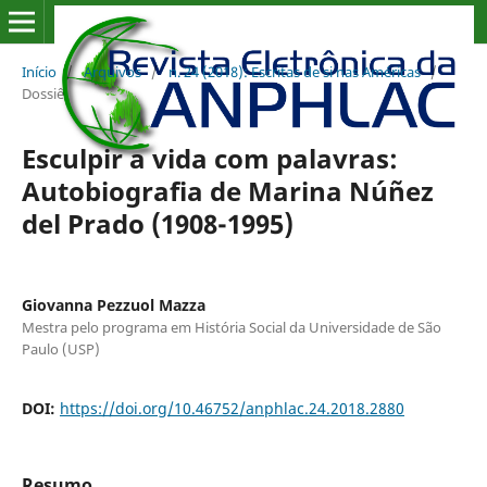
Início
/
Arquivos
/
n. 24 (2018): Escritas de si nas Américas
/
Dossiê
Esculpir a vida com palavras:
Autobiografia de Marina Núñez
del Prado (1908-1995)
Giovanna Pezzuol Mazza
Mestra pelo programa em História Social da Universidade de São
Paulo (USP)
DOI:
https://doi.org/10.46752/anphlac.24.2018.2880
Resumo