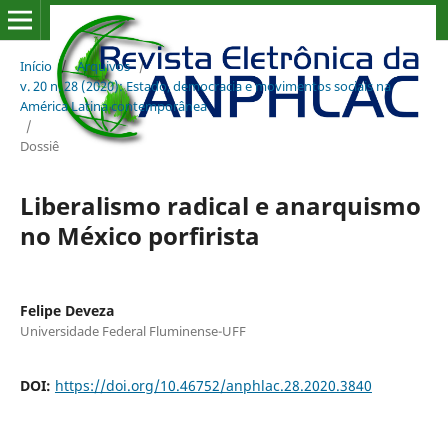
Início
/
Arquivos
/
v. 20 n. 28 (2020): Estado, democracia e movimentos sociais na
América Latina contemporânea
/
Dossiê
Liberalismo radical e anarquismo
no México porfirista
Felipe Deveza
Universidade Federal Fluminense-UFF
DOI:
https://doi.org/10.46752/anphlac.28.2020.3840