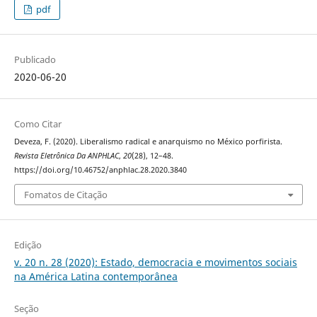
pdf
Publicado
2020-06-20
Como Citar
Deveza, F. (2020). Liberalismo radical e anarquismo no México porfirista.
Revista Eletrônica Da ANPHLAC
,
20
(28), 12–48.
https://doi.org/10.46752/anphlac.28.2020.3840
Fomatos de Citação
Edição
v. 20 n. 28 (2020): Estado, democracia e movimentos sociais
na América Latina contemporânea
Seção