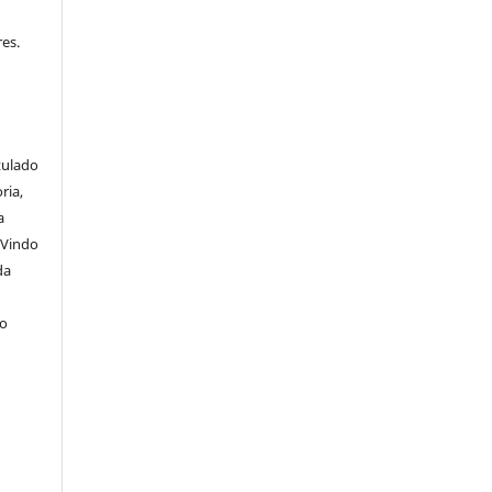
es.
itulado
ria,
a
 Vindo
da
lo