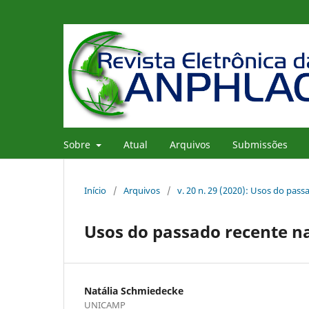
Sobre
Atual
Arquivos
Submissões
Início
/
Arquivos
/
v. 20 n. 29 (2020): Usos do pas
Usos do passado recente n
Natália Schmiedecke
UNICAMP