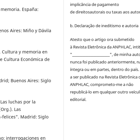
implicância de pagamento
 memoria. España:
de
direitos
autorais
ou taxas aos autor
b. Declaração de ineditismo e autoria
nos Aires: Miño y Dávila
Atesto que o artigo ora submetido
à
Revista Eletrônica da ANPHLAC
, int
. Cultura y memoria en
"________________________", de minha auto
de Cultura Económica de
nunca foi publicado anteriormente, n
íntegra ou em partes, dentro
do
país.
a ser publicado na
Revista Eletrônica 
drid; Buenos Aires: Siglo
ANPHLAC
, comprometo-me a não
republicá-lo em qualquer outro veícu
editorial.
Las luchas por la
(Org.). Las
felices”. Madrid: Siglo
no: interrogaciones en