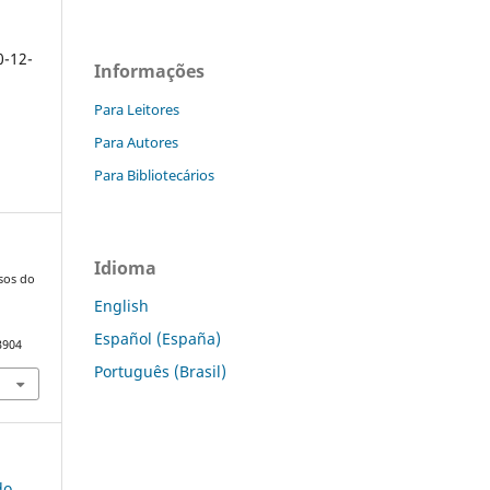
0-12-
Informações
Para Leitores
Para Autores
Para Bibliotecários
Idioma
Usos do
English
Español (España)
3904
Português (Brasil)
do