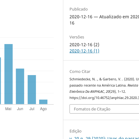
Publicado
2020-12-16 — Atualizado em 202
16
Versões
2020-12-16 (2)
2020-12-16 (1)
Como Citar
Schmiedecke, N. ., & Garbero, V. . (2020). 
passado recente na América Latina.
Revista
Eletrônica Da ANPHLAC
,
20
(29), 1–12.
https://doi.org/10.46752/anphlac.29.2020.
Fomatos de Citação
Edição
v. 20 n. 29 (2020): Usos do passa