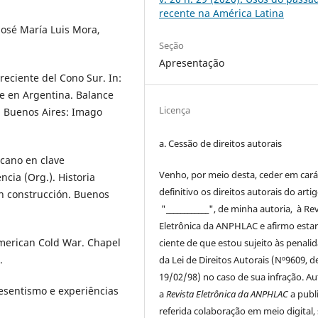
recente na América Latina
 José María Luis Mora,
Seção
Apresentação
reciente del Cono Sur. In:
nte en Argentina. Balance
Licença
. Buenos Aires: Imago
a. Cessão de
direitos
autorais
rcano en clave
Venho, por meio desta, ceder em cará
ncia (Org.). Historia
definitivo os
direitos
autorais
do arti
en construcción. Buenos
"____________", de minha autoria, à
Rev
Eletrônica da ANPHLAC
e afirmo esta
merican Cold War. Chapel
ciente de que estou sujeito às penali
.
da Lei de
Direitos
Autorais
(Nº9609, d
19/02/98) no caso de sua infração. Au
esentismo e experiências
a
Revista Eletrônica da ANPHLAC
a publ
referida colaboração em meio digital,