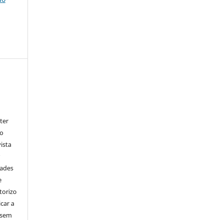
ter
go
ista
r
dades
e
torizo
icar a
 sem