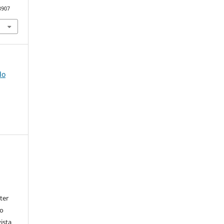
3907
do
ter
go
ista