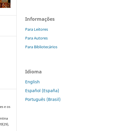
Informações
Para Leitores
Para Autores
Para Bibliotecários
Idioma
English
Español (España)
Português (Brasil)
ces e os
ntina
20
(29),