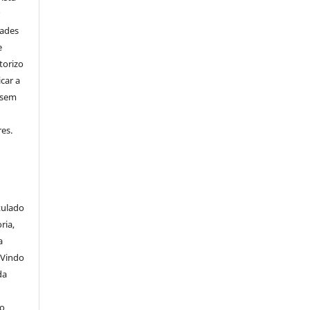
r
dades
e
torizo
icar a
 sem
es.
itulado
ria,
a
 Vindo
da
lo