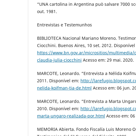
“UNA cartolina in Argentina può salvare 7000 sco
out. 1981.
Entrevistas e Testemunhos
BIBLIOTECA Nacional Mariano Moreno. Testimoni
Ciocchini. Buenos Aires, 10 set. 2012. Disponível
https://www.bn.gov.ar/micrositios/multimedia/
claudia-julia-ciocchini
Acesso em: 29 mai. 2020.
MARCOTE, Leonardo. “Entrevista a Nélida Koifma
2011. Disponível em:
http://larefugio.blogspot.
nelida-koifman-tia-de.html
Acesso em: 06 jun. 2
MARCOTE, Leonardo. “Entrevista a Marta Ungaro”
2010. Disponível em:
http://larefugio.blogspot.
marta-ungaro-realizada-por.html
Acesso em: 06 
MEMORIA Abierta. Fondo Fiscalía Luis Moreno Oc