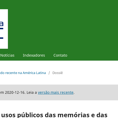
Notícias
Indexadores
Contato
sado recente na América Latina
/
Dossiê
em 2020-12-16. Leia a
versão mais recente
.
s usos públicos das memórias e das