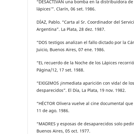
“DESACTIVAN una bomba en la distribuidora de 
lápices’”. Clarín, 06 set. 1986.
DÍAZ, Pablo. “Carta al Sr. Coordinador del Servic
Argentina”. La Plata, 28 dez. 1987.
“DOS testigos analizan el fallo dictado por la Cá
Juicio, Buenos Aires, 07 ene. 1986.
“EL recuerdo de la Noche de los Lápices recorrió 
Página/12, 17 set. 1988.
“EXIGIMOS ¡inmediata aparición con vida! de lo
desparecidos”. El Día, La Plata, 19 nov. 1982.
“HÉCTOR Olivera vuelve al cine documental que 
11 de ago. 1986.
“MADRES y esposas de desaparecidos solo pedim
Buenos Aires, 05 oct. 1977.