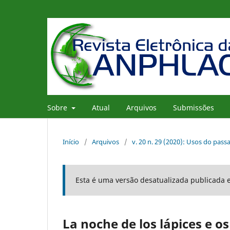
Sobre
Atual
Arquivos
Submissões
Início
/
Arquivos
/
v. 20 n. 29 (2020): Usos do pas
Esta é uma versão desatualizada publicada 
La noche de los lápices e o