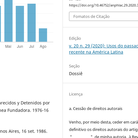
https://doi.org/10.46752/anphlac.29.2020.
Fomatos de Citação
Edição
v. 20 n. 29 (2020): Usos do passa
recente na América Latina
Seção
Dossiê
Licença
recidos y Detenidos por
a. Cessão de
direitos
autorais
ínea Fundadora. 1976-16
Venho, por meio desta, ceder em cará
definitivo os
direitos
autorais
do arti
nos Aires, 16 set. 1986.
"____________", de minha autoria, à
Rev