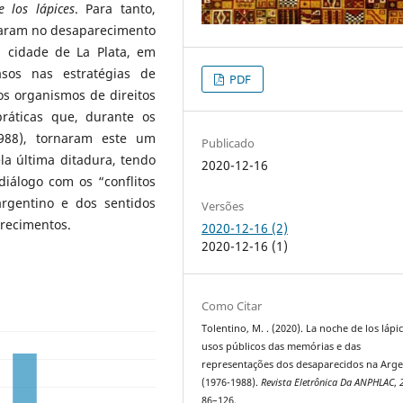
 los lápices
. Para tanto,
ltaram no desaparecimento
 cidade de La Plata, em
sos nas estratégias de
PDF
os organismos de direitos
ráticas que, durante os
1988), tornaram este um
Publicado
a última ditadura, tendo
2020-12-16
diálogo com os “conflitos
rgentino e dos sentidos
Versões
arecimentos.
2020-12-16 (2)
2020-12-16 (1)
Como Citar
Tolentino, M. . (2020). La noche de los lápi
usos públicos das memórias e das
representações dos desaparecidos na Arge
(1976-1988).
Revista Eletrônica Da ANPHLAC
,
86–126.