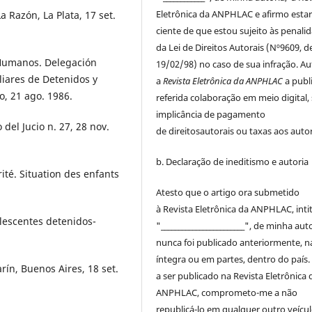
Eletrônica da ANPHLAC
e afirmo esta
a Razón, La Plata, 17 set.
ciente de que estou sujeito às penali
da Lei de
Direitos
Autorais
(Nº9609, d
Humanos. Delegación
19/02/98) no caso de sua infração. Au
liares de Detenidos y
a
Revista Eletrônica da ANPHLAC
a publ
, 21 ago. 1986.
referida colaboração em meio digital,
implicância de pagamento
o del Jucio n. 27, 28 nov.
de
direitos
autorais
ou taxas aos autor
b. Declaração de ineditismo e autoria
ité. Situation des enfants
Atesto que o artigo ora submetido
à
Revista Eletrônica da ANPHLAC
, int
olescentes detenidos-
"________________________", de minha auto
nunca foi publicado anteriormente, n
íntegra ou em partes, dentro
do
país.
n, Buenos Aires, 18 set.
a ser publicado na
Revista Eletrônica 
ANPHLAC
, comprometo-me a não
republicá-lo em qualquer outro veícu