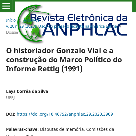
Início
/
Arquivos
/
v. 20 n. 29 (2020): Usos do passado recente na América Latina
/
Dossiê
O historiador Gonzalo Vial e a
construção do Marco Político do
Informe Rettig (1991)
Lays Corrêa da Silva
UFRJ
DOI:
https://doi.org/10.46752/anphlac.29.2020.3909
Palavras-chave:
Disputas de memória, Comissões da