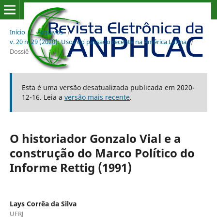
Início
/
Arquivos
/
v. 20 n. 29 (2020): Usos do passado recente na América Latina
/
Dossiê
Esta é uma versão desatualizada publicada em 2020-
12-16. Leia a
versão mais recente
.
O historiador Gonzalo Vial e a
construção do Marco Político do
Informe Rettig (1991)
Lays Corrêa da Silva
UFRJ