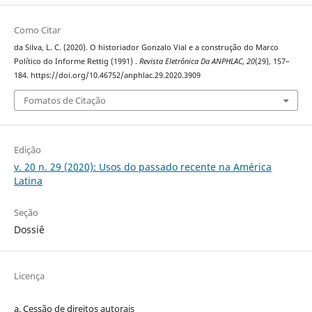
Como Citar
da Silva, L. C. (2020). O historiador Gonzalo Vial e a construção do Marco
Político do Informe Rettig (1991) .
Revista Eletrônica Da ANPHLAC
,
20
(29), 157–
184. https://doi.org/10.46752/anphlac.29.2020.3909
Fomatos de Citação
Edição
v. 20 n. 29 (2020): Usos do passado recente na América
Latina
Seção
Dossiê
Licença
a. Cessão de
direitos
autorais