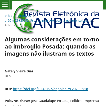
Início
/
Arquivos
/
v. 20 n. 29 (2020): Usos do passado recente na América Latina
/
Artigos
Algumas considerações em torno
ao imbroglio Posada: quando as
imagens não ilustram os textos
Nataly Vieira Dias
UEM
DOI:
https://doi.org/10.46752/anphlac.29.2020.3918
Palavras-chave:
José Guadalupe Posada, Política, Imprensa