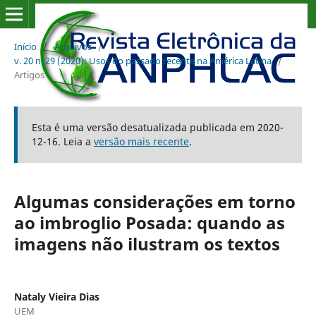
Início
/
Arquivos
/
v. 20 n. 29 (2020): Usos do passado recente na América Latina
/
Artigos
Esta é uma versão desatualizada publicada em 2020-
12-16. Leia a
versão mais recente
.
Algumas considerações em torno
ao imbroglio Posada: quando as
imagens não ilustram os textos
Nataly Vieira Dias
UEM