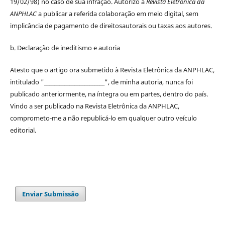
19/02/98) no caso de sua infração. Autorizo a
Revista Eletrônica da
ANPHLAC
a publicar a referida colaboração em meio digital, sem
implicância de pagamento de
direitos
autorais
ou taxas aos autores.
b. Declaração de ineditismo e autoria
Atesto que o artigo ora submetido à
Revista Eletrônica da ANPHLAC
,
intitulado "________________________", de minha autoria, nunca foi
publicado anteriormente, na íntegra ou em partes, dentro
do
país.
Vindo a ser publicado na
Revista Eletrônica da ANPHLAC
,
comprometo-me a não republicá-lo em qualquer outro veículo
editorial.
Enviar Submissão