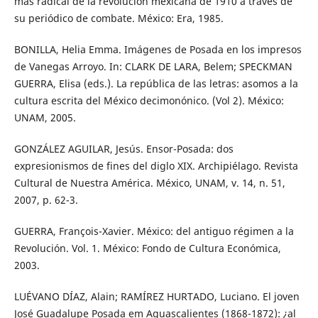
más radical de la revolución mexicana de 1910 a través de
su periódico de combate. México: Era, 1985.
BONILLA, Helia Emma. Imágenes de Posada en los impresos
de Vanegas Arroyo. In: CLARK DE LARA, Belem; SPECKMAN
GUERRA, Elisa (eds.). La república de las letras: asomos a la
cultura escrita del México decimonónico. (Vol 2). México:
UNAM, 2005.
GONZÁLEZ AGUILAR, Jesús. Ensor-Posada: dos
expresionismos de fines del diglo XIX. Archipiélago. Revista
Cultural de Nuestra América. México, UNAM, v. 14, n. 51,
2007, p. 62-3.
GUERRA, François-Xavier. México: del antiguo régimen a la
Revolución. Vol. 1. México: Fondo de Cultura Económica,
2003.
LUÉVANO DÍAZ, Alain; RAMÍREZ HURTADO, Luciano. El joven
José Guadalupe Posada em Aguascalientes (1868-1872): ¿al