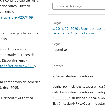
 da contribuição de Marc
iográfico. História
Fomatos de Citação
vel em: <
article/view/207/199
>.
Edição
v. 20 n. 29 (2020): Usos do passa
na: propaganda política
recente na América Latina
2009.
Seção
o do Holocausto na
Resenhas
al-ternativa”. Faces da
6. Disponível em: <
Licença
toria/article/view/303
>.
a. Cessão de
direitos
autorais
ria comparada da América
Venho, por meio desta, ceder em cará
3, dec. 2005.
definitivo os
direitos
autorais
do arti
o Horizonte: Autêntica
"____________", de minha autoria, à
Rev
Eletrônica da ANPHLAC
e afirmo esta