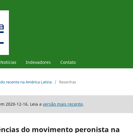
Notícias
Indexadores
Contato
sado recente na América Latina
/
Resenhas
em 2020-12-16. Leia a
versão mais recente
.
ncias do movimento peronista na