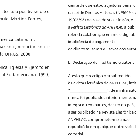
ciente de que estou sujeito às penali
tória: o positivismo e o
da Lei de
Direitos
Autorais
(Nº9609, d
Paulo: Martins Fontes,
19/02/98) no caso de sua infração. Au
a
Revista Eletrônica da ANPHLAC
a publ
referida colaboração em meio digital,
érica Latina. In:
implicância de pagamento
nazismo, negacionismo e
de
direitos
autorais
ou taxas aos autor
 da UFRGS, 2000.
b. Declaração de ineditismo e autoria
ica: Iglesia y Ejército en
rial Sudamericana, 1999.
Atesto que o artigo ora submetido
à
Revista Eletrônica da ANPHLAC
, int
"________________________", de minha auto
nunca foi publicado anteriormente, n
íntegra ou em partes, dentro
do
país.
a ser publicado na
Revista Eletrônica 
ANPHLAC
, comprometo-me a não
republicá-lo em qualquer outro veícu
editorial.