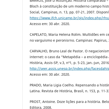
BARROS, José D’Assunção. História comparada –
Bloch à constituição de um moderno campo histor
Social, Campinas, n. 13, pp. 07-21, 2007. Disponí
https://www.ifch.unicamp.br/ojs/index.php/rhs/
Acesso em: 30 abr. 2020.
CAPELATO, Maria Helena Rolim. Multidões em ce
no varguismo e peronisrno. Campinas: Papirus, 
CARVALHO, Bruno Leal de Pastor. O negacionism
internet: o caso da “Metapédia – a enciclopédia 
História, Assis-SP, v.3, nº1, p. 5-23, jan.-jun, 201
http://seer.assis.unesp.br/index.php/facesdahis
Acesso em: 30 abr. 2020.
PRADO, Maria Ligia Coelho. Repensando a histó
Latina. Revista de História, Brasil, n. 153, p. 11-3
PROST, Antoine. Doze lições para a história. Bel
Editora, 2008.