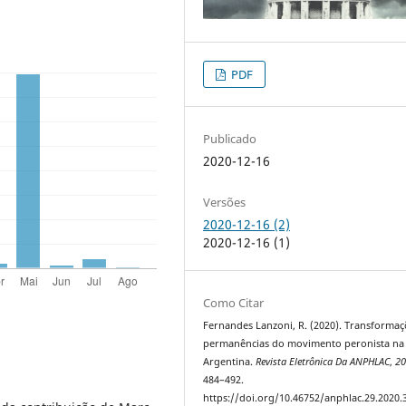
PDF
Publicado
2020-12-16
Versões
2020-12-16 (2)
2020-12-16 (1)
Como Citar
Fernandes Lanzoni, R. (2020). Transformaç
permanências do movimento peronista na
Argentina.
Revista Eletrônica Da ANPHLAC
,
2
484–492.
https://doi.org/10.46752/anphlac.29.2020.