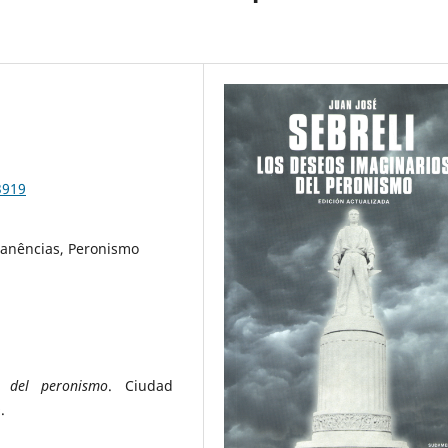
3919
manências, Peronismo
s del peronismo
. Ciudad
.