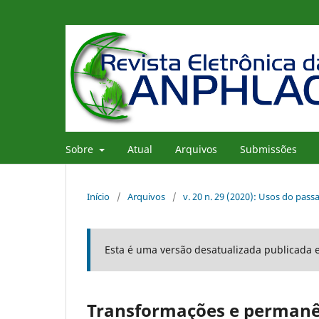
Sobre
Atual
Arquivos
Submissões
Início
/
Arquivos
/
v. 20 n. 29 (2020): Usos do pas
Esta é uma versão desatualizada publicada 
Transformações e permanê