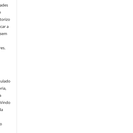
dades
e
torizo
icar a
 sem
es.
itulado
ria,
a
 Vindo
da
lo