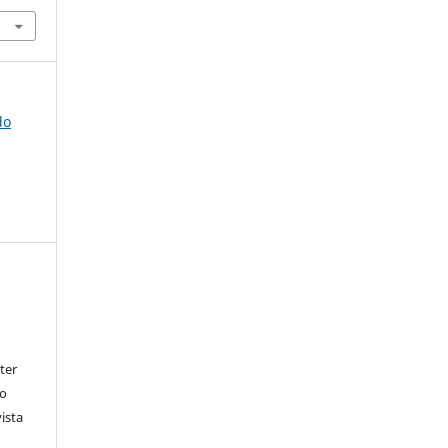
do
ter
go
ista
r