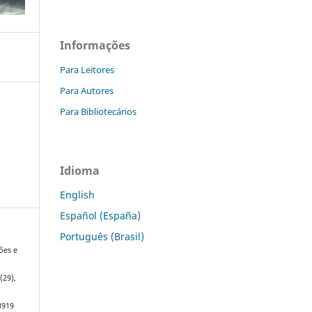
Informações
Para Leitores
Para Autores
Para Bibliotecários
Idioma
English
Español (España)
Português (Brasil)
ões e
0
(29),
3919