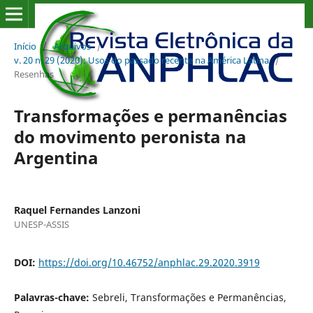
Início
/
Arquivos
/
v. 20 n. 29 (2020): Usos do passado recente na América Latina
/
Resenhas
Transformações e permanências
do movimento peronista na
Argentina
Raquel Fernandes Lanzoni
UNESP-ASSIS
DOI:
https://doi.org/10.46752/anphlac.29.2020.3919
Palavras-chave:
Sebreli, Transformações e Permanências,