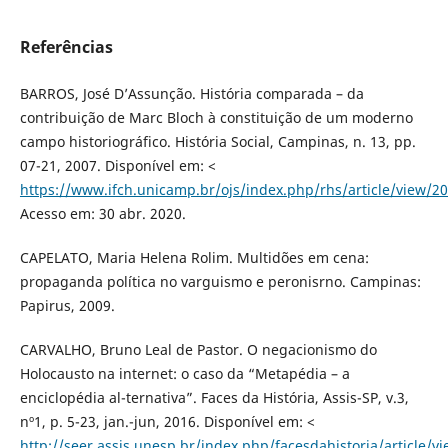
Referências
BARROS, José D’Assunção. História comparada – da
contribuição de Marc Bloch à constituição de um moderno
campo historiográfico. História Social, Campinas, n. 13, pp.
07-21, 2007. Disponível em: <
https://www.ifch.unicamp.br/ojs/index.php/rhs/article/view/2
Acesso em: 30 abr. 2020.
CAPELATO, Maria Helena Rolim. Multidões em cena:
propaganda política no varguismo e peronisrno. Campinas:
Papirus, 2009.
CARVALHO, Bruno Leal de Pastor. O negacionismo do
Holocausto na internet: o caso da “Metapédia – a
enciclopédia al-ternativa”. Faces da História, Assis-SP, v.3,
nº1, p. 5-23, jan.-jun, 2016. Disponível em: <
http://seer.assis.unesp.br/index.php/facesdahistoria/article/v