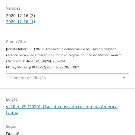
Versões
2020-12-16 (2)
2020-12-16 (1)
Como Citar
Jacheta Riberti, L. (2020). Transição à democracia e os usos do passado
recente para a legitimação de um novo regime político no México.
Revista
Eletrônica Da ANPHLAC
,
20
(29), 205–244.
https://doi.org/10.46752/anphlac.29.2020.3921
Fomatos de Citação
Edição
v. 20 n. 29 (2020): Usos do passado recente na América
Latina
Seção
Dossiê