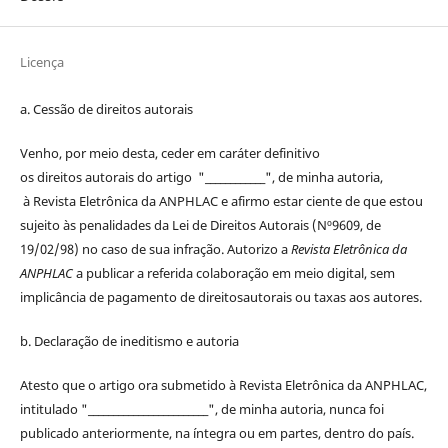
Licença
a. Cessão de
direitos
autorais
Venho, por meio desta, ceder em caráter definitivo
os
direitos
autorais
do artigo "____________", de minha autoria,
à
Revista Eletrônica da ANPHLAC
e afirmo estar ciente de que estou
sujeito às penalidades da Lei de
Direitos
Autorais
(Nº9609, de
19/02/98) no caso de sua infração. Autorizo a
Revista Eletrônica da
ANPHLAC
a publicar a referida colaboração em meio digital, sem
implicância de pagamento de
direitos
autorais
ou taxas aos autores.
b. Declaração de ineditismo e autoria
Atesto que o artigo ora submetido à
Revista Eletrônica da ANPHLAC
,
intitulado "________________________", de minha autoria, nunca foi
publicado anteriormente, na íntegra ou em partes, dentro
do
país.