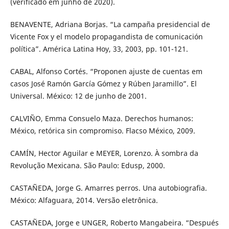
(verificado em junho de 2020).
BENAVENTE, Adriana Borjas. “La campaña presidencial de
Vicente Fox y el modelo propagandista de comunicación
política”. América Latina Hoy, 33, 2003, pp. 101-121.
CABAL, Alfonso Cortés. “Proponen ajuste de cuentas em
casos José Ramón García Gómez y Rúben Jaramillo”. El
Universal. México: 12 de junho de 2001.
CALVIÑO, Emma Consuelo Maza. Derechos humanos:
México, retórica sin compromiso. Flacso México, 2009.
CAMÍN, Hector Aguilar e MEYER, Lorenzo. À sombra da
Revolução Mexicana. São Paulo: Edusp, 2000.
CASTAÑEDA, Jorge G. Amarres perros. Una autobiografia.
México: Alfaguara, 2014. Versão eletrônica.
CASTAÑEDA, Jorge e UNGER, Roberto Mangabeira. “Después