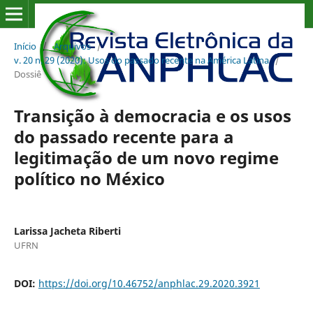
Início
/
Arquivos
/
v. 20 n. 29 (2020): Usos do passado recente na América Latina
/
Dossiê
Transição à democracia e os usos
do passado recente para a
legitimação de um novo regime
político no México
Larissa Jacheta Riberti
UFRN
DOI:
https://doi.org/10.46752/anphlac.29.2020.3921