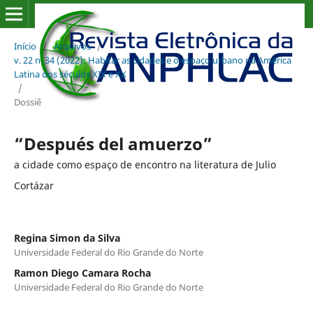
Início
/
Arquivos
/
v. 22 n. 34 (2022): Habitar as cidades e o espaço urbano na América
Latina dos séculos XIX e XX
/
Dossiê
“Después del amuerzo”
a cidade como espaço de encontro na literatura de Julio
Cortázar
Regina Simon da Silva
Universidade Federal do Rio Grande do Norte
Ramon Diego Camara Rocha
Universidade Federal do Rio Grande do Norte