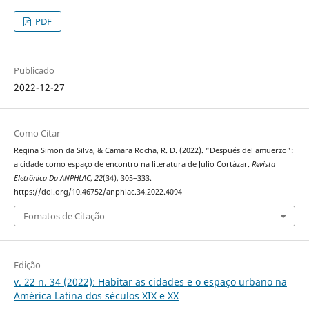
PDF
Publicado
2022-12-27
Como Citar
Regina Simon da Silva, & Camara Rocha, R. D. (2022). “Después del amuerzo”:
a cidade como espaço de encontro na literatura de Julio Cortázar.
Revista
Eletrônica Da ANPHLAC
,
22
(34), 305–333.
https://doi.org/10.46752/anphlac.34.2022.4094
Fomatos de Citação
Edição
v. 22 n. 34 (2022): Habitar as cidades e o espaço urbano na
América Latina dos séculos XIX e XX