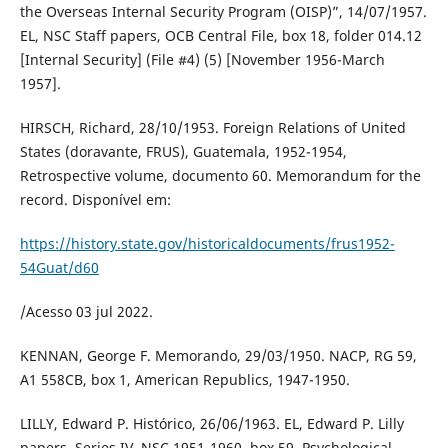
the Overseas Internal Security Program (OISP)”, 14/07/1957.
EL, NSC Staff papers, OCB Central File, box 18, folder 014.12
[Internal Security] (File #4) (5) [November 1956-March
1957].
HIRSCH, Richard, 28/10/1953. Foreign Relations of United
States (doravante, FRUS), Guatemala, 1952-1954,
Retrospective volume, documento 60. Memorandum for the
record. Disponível em:
https://history.state.gov/historicaldocuments/frus1952-
54Guat/d60
/Acesso 03 jul 2022.
KENNAN, George F. Memorando, 29/03/1950. NACP, RG 59,
A1 558CB, box 1, American Republics, 1947-1950.
LILLY, Edward P. Histórico, 26/06/1963. EL, Edward P. Lilly
papers, Series IV. NSC 1951-1960, box 59, Psychological