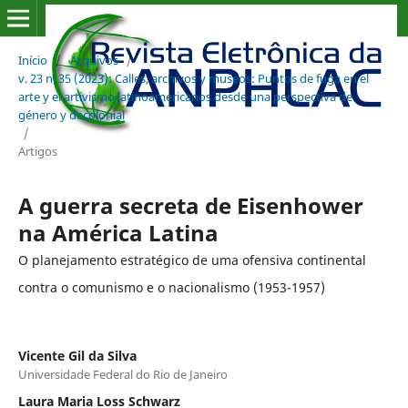
Início
/
Arquivos
/
v. 23 n. 35 (2023): Calles, archivos y museos: Puntos de fuga en el
arte y el artivismo latinoamericanos desde una perspectiva de
género y decolonial
/
Artigos
A guerra secreta de Eisenhower
na América Latina
O planejamento estratégico de uma ofensiva continental
contra o comunismo e o nacionalismo (1953-1957)
Vicente Gil da Silva
Universidade Federal do Rio de Janeiro
Laura Maria Loss Schwarz