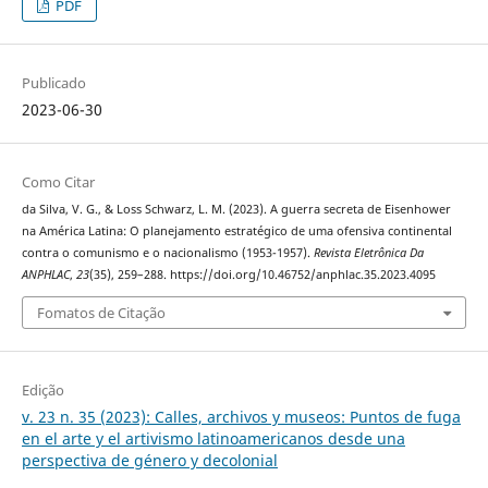
PDF
Publicado
2023-06-30
Como Citar
da Silva, V. G., & Loss Schwarz, L. M. (2023). A guerra secreta de Eisenhower
na América Latina: O planejamento estratégico de uma ofensiva continental
contra o comunismo e o nacionalismo (1953-1957).
Revista Eletrônica Da
ANPHLAC
,
23
(35), 259–288. https://doi.org/10.46752/anphlac.35.2023.4095
Fomatos de Citação
Edição
v. 23 n. 35 (2023): Calles, archivos y museos: Puntos de fuga
en el arte y el artivismo latinoamericanos desde una
perspectiva de género y decolonial