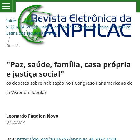
Início
/
Arquivos
/
v. 22 n. 34 (2022): Habitar as cidades e o espaço urbano na América
Latina dos séculos XIX e XX
/
Dossiê
"Paz, saúde, família, casa própria
e justiça social"
os debates sobre habitação no I Congreso Panamericano de
la Vivienda Popular
Leonardo Faggion Novo
UNICAMP
DOI:
https://doi.org/10.46752/anphlac.34.2022.4104