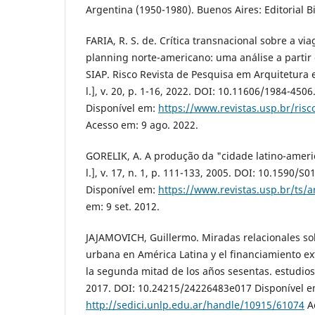
Argentina (1950-1980). Buenos Aires: Editorial Bi
FARIA, R. S. de. Crítica transnacional sobre a v
planning norte-americano: uma análise a partir 
SIAP. Risco Revista de Pesquisa em Arquitetura 
l.], v. 20, p. 1-16, 2022. DOI: 10.11606/1984-450
Disponível em:
https://www.revistas.usp.br/risc
Acesso em: 9 ago. 2022.
GORELIK, A. A produção da "cidade latino-americ
l.], v. 17, n. 1, p. 111-133, 2005. DOI: 10.1590
Disponível em:
https://www.revistas.usp.br/ts/a
em: 9 set. 2012.
JAJAMOVICH, Guillermo. Miradas relacionales sob
urbana en América Latina y el financiamiento e
la segunda mitad de los años sesentas. estudios d
2017. DOI: 10.24215/24226483e017 Disponível e
http://sedici.unlp.edu.ar/handle/10915/61074
Ac