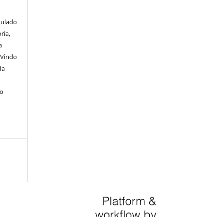
itulado
ria,
a
 Vindo
da
lo