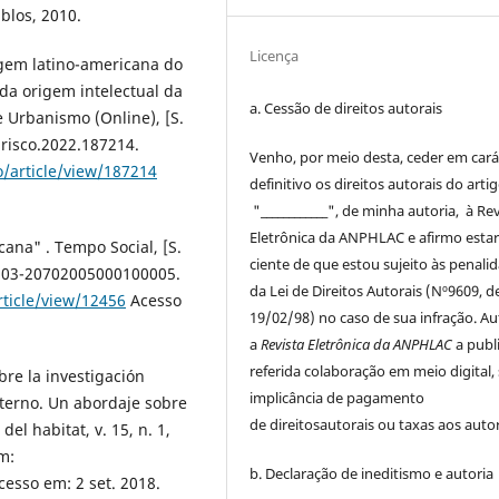
blos, 2010.
Licença
iagem latino-americana do
da origem intelectual da
a. Cessão de
direitos
autorais
e Urbanismo (Online), [S.
6.risco.2022.187214.
Venho, por meio desta, ceder em cará
o/article/view/187214
definitivo os
direitos
autorais
do arti
"____________", de minha autoria, à
Rev
Eletrônica da ANPHLAC
e afirmo esta
ana" . Tempo Social, [S.
ciente de que estou sujeito às penali
/S0103-20702005000100005.
da Lei de
Direitos
Autorais
(Nº9609, d
rticle/view/12456
Acesso
19/02/98) no caso de sua infração. Au
a
Revista Eletrônica da ANPHLAC
a publ
referida colaboração em meio digital,
re la investigación
implicância de pagamento
xterno. Un abordaje sobre
de
direitos
autorais
ou taxas aos autor
el habitat, v. 15, n. 1,
m:
b. Declaração de ineditismo e autoria
esso em: 2 set. 2018.