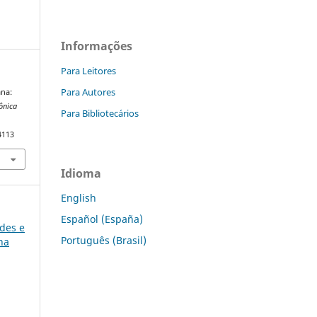
Informações
Para Leitores
Para Autores
ana:
rônica
Para Bibliotecários
4113
Idioma
English
Español (España)
ades e
Português (Brasil)
na