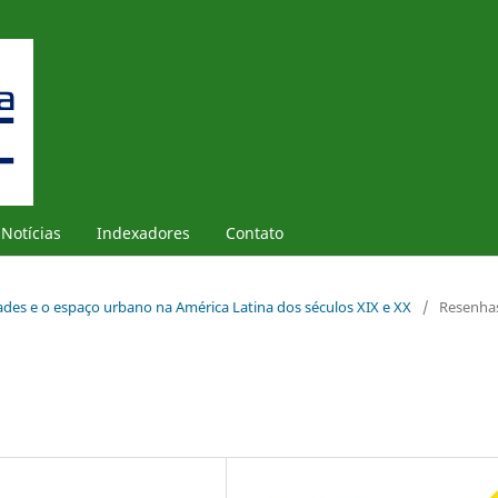
Notícias
Indexadores
Contato
idades e o espaço urbano na América Latina dos séculos XIX e XX
/
Resenha