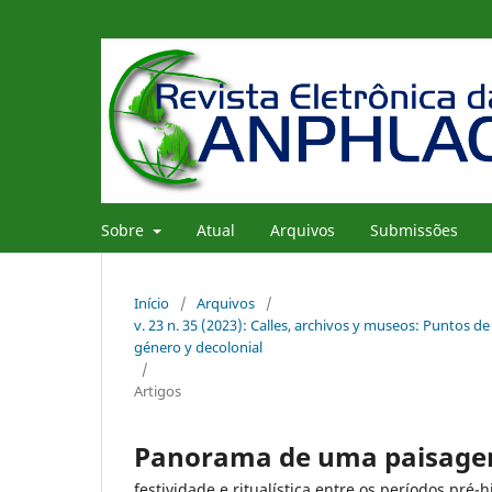
Sobre
Atual
Arquivos
Submissões
Início
/
Arquivos
/
v. 23 n. 35 (2023): Calles, archivos y museos: Puntos d
género y decolonial
/
Artigos
Panorama de uma paisage
festividade e ritualística entre os períodos pré