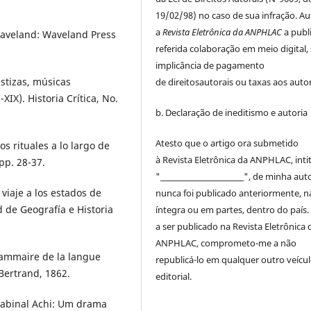
19/02/98) no caso de sua infração. Au
a
Revista Eletrônica da ANPHLAC
a publ
Waveland: Waveland Press
referida colaboração em meio digital,
implicância de pagamento
stizas, músicas
de
direitos
autorais
ou taxas aos autor
XIX). Historia Crítica, No.
b. Declaração de ineditismo e autoria
Atesto que o artigo ora submetido
s rituales a lo largo de
à
Revista Eletrônica da ANPHLAC
, int
pp. 28-37.
"________________________", de minha auto
iaje a los estados de
nunca foi publicado anteriormente, n
 de Geografía e Historia
íntegra ou em partes, dentro
do
país.
a ser publicado na
Revista Eletrônica 
ANPHLAC
, comprometo-me a não
ammaire de la langue
republicá-lo em qualquer outro veícu
 Bertrand, 1862.
editorial.
Rabinal Achi: Um drama