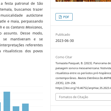
 a festa patronal de São
atemala, buscamos trazer
usicalidade autóctone
PDF
atle e maia, perpassando
uh
e os
Cantares Mexicanos
,
 o assunto. Desse modo,
Publicado
, se mantiveram e se
2023-06-30
interpretações referentes
 ritualísticos dos povos
Como Citar
Tomazela Pasquali, B. (2023). Panorama d
paisagem sonora mesoamericana: festivid
ritualística entre os períodos pré-hispânico
contemporâneo.
Revista Eletrônica Da ANPH
23
(35), 229–258.
https://doi.org/10.46752/anphlac.35.2023.
Fomatos de Citação