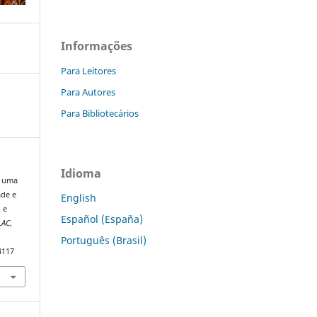
Informações
Para Leitores
Para Autores
Para Bibliotecários
Idioma
e uma
ade e
English
 e
Español (España)
LAC
,
Português (Brasil)
4117