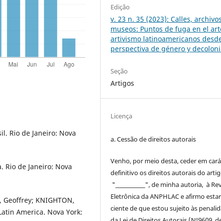
Edição
v. 23 n. 35 (2023): Calles, archivo
museos: Puntos de fuga en el arte
artivismo latinoamericanos desd
perspectiva de género y decoloni
Seção
Artigos
Licença
l. Rio de Janeiro: Nova
a. Cessão de
direitos
autorais
Venho, por meio desta, ceder em cará
 Rio de Janeiro: Nova
definitivo os
direitos
autorais
do arti
"____________", de minha autoria, à
Rev
Eletrônica da ANPHLAC
e afirmo esta
R, Geoffrey; KNIGHTON,
ciente de que estou sujeito às penali
 Latin America. Nova York:
da Lei de
Direitos
Autorais
(Nº9609, d