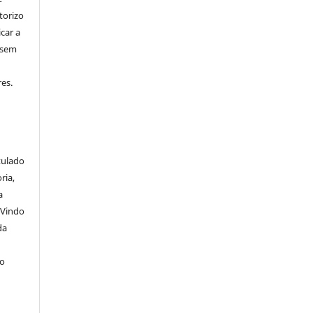
torizo
icar a
 sem
es.
itulado
ria,
a
 Vindo
da
lo