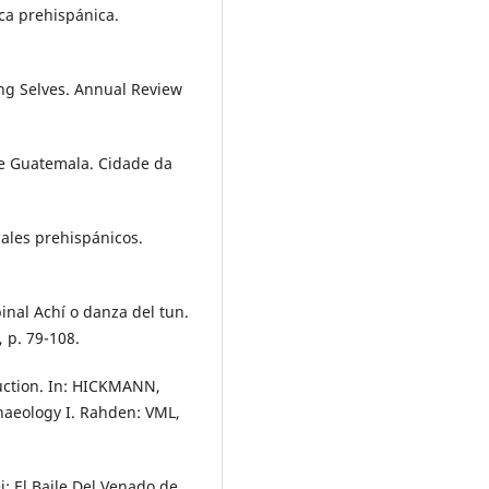
ica prehispánica.
ng Selves. Annual Review
e Guatemala. Cidade da
ales prehispánicos.
nal Achí o danza del tun.
, p. 79-108.
uction. In: HICKMANN,
haeology I. Rahden: VML,
: El Baile Del Venado de