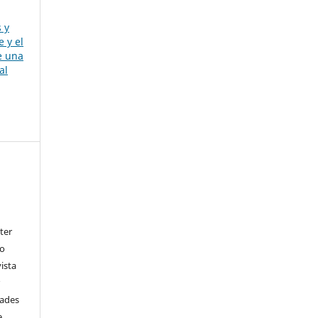
s y
 y el
e una
al
ter
go
ista
r
dades
e