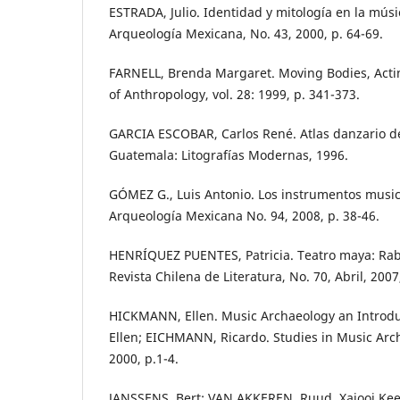
ESTRADA, Julio. Identidad y mitología en la mús
Arqueología Mexicana, No. 43, 2000, p. 64-69.
FARNELL, Brenda Margaret. Moving Bodies, Acti
of Anthropology, vol. 28: 1999, p. 341-373.
GARCIA ESCOBAR, Carlos René. Atlas danzario d
Guatemala: Litografías Modernas, 1996.
GÓMEZ G., Luis Antonio. Los instrumentos music
Arqueología Mexicana No. 94, 2008, p. 38-46.
HENRÍQUEZ PUENTES, Patricia. Teatro maya: Rabi
Revista Chilena de Literatura, No. 70, Abril, 2007
HICKMANN, Ellen. Music Archaeology an Introd
Ellen; EICHMANN, Ricardo. Studies in Music Arc
2000, p.1-4.
JANSSENS, Bert; VAN AKKEREN, Ruud. Xajooj Keej