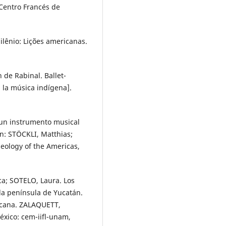
 Centro Francés de
ilênio: Lições americanas.
de Rabinal. Ballet-
 la música indígena].
 un instrumento musical
In: STÖCKLI, Matthias;
eology of the Americas,
a; SOTELO, Laura. Los
la península de Yucatán.
icana. ZALAQUETT,
éxico: cem-iifl-unam,