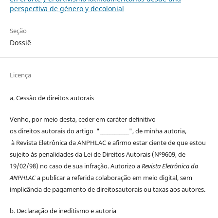
perspectiva de género y decolonial
Seção
Dossiê
Licença
a. Cessão de
direitos
autorais
Venho, por meio desta, ceder em caráter definitivo
os
direitos
autorais
do artigo "____________", de minha autoria,
à
Revista Eletrônica da ANPHLAC
e afirmo estar ciente de que estou
sujeito às penalidades da Lei de
Direitos
Autorais
(Nº9609, de
19/02/98) no caso de sua infração. Autorizo a
Revista Eletrônica da
ANPHLAC
a publicar a referida colaboração em meio digital, sem
implicância de pagamento de
direitos
autorais
ou taxas aos autores.
b. Declaração de ineditismo e autoria