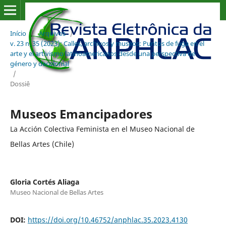
Início
/
Arquivos
/
v. 23 n. 35 (2023): Calles, archivos y museos: Puntos de fuga en el
arte y el artivismo latinoamericanos desde una perspectiva de
género y decolonial
/
Dossiê
Museos Emancipadores
La Acción Colectiva Feminista en el Museo Nacional de
Bellas Artes (Chile)
Gloria Cortés Aliaga
Museo Nacional de Bellas Artes
DOI:
https://doi.org/10.46752/anphlac.35.2023.4130