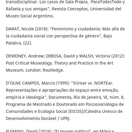
transdisciplinar. Los casos de Sala Propia, ·ParaTodesTode y
Rafaela y sus amigas”, Revista Conceptos, Universidad del
Museo Social Argentino.
DARAT, Nicole (2018): “Feminismo y ciudadanía: Más allá de
la ciudadanía social con perspectiva de género”, Bajo
Palabra, (22).
DEWDNEY, Andrew; DIBOSA, David y WALSH, Victoria (2012):
Post Critical Museology. Theory and Practice in the Art
Museum, London: Routledge.
D’OLNE CAMPOS, Marcio (1999): “SUrear vs. NORTEar.
Representações e apropriações do espaço entre emoção,
empiria e ideología”, Documenta, Río de Janeiro, VI, núm. 8,
Programa de Mestrado e Doutorado em Psicossociologia de
Comunidades e Ecologia Social (EICOS)/Cátedra Unesco de
Desenvolvimento Durável / UFRJ.
FLEMING, David (2019): “El museo político”, en Mónica