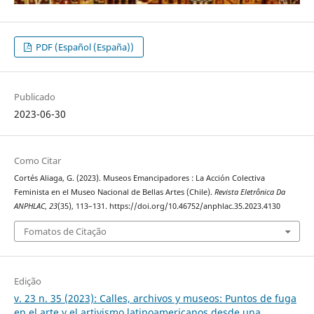
PDF (Español (España))
Publicado
2023-06-30
Como Citar
Cortés Aliaga, G. (2023). Museos Emancipadores : La Acción Colectiva
Feminista en el Museo Nacional de Bellas Artes (Chile).
Revista Eletrônica Da
ANPHLAC
,
23
(35), 113–131. https://doi.org/10.46752/anphlac.35.2023.4130
Fomatos de Citação
Edição
v. 23 n. 35 (2023): Calles, archivos y museos: Puntos de fuga
en el arte y el artivismo latinoamericanos desde una