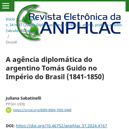
Início
/
Arquivos
/
v. 24 n. 37 (2024): Diplomacias nas Américas: atores, práticas e redes
(séculos XIX e XX)
/
Dossiê
A agência diplomática do
argentino Tomás Guido no
Império do Brasil (1841-1850)
Juliana Sabatinelli
PPGH UERJ
https://orcid.org/0009-0004-7092-0440
DOI:
https://doi.org/10.46752/anphlac.37.2024.4167