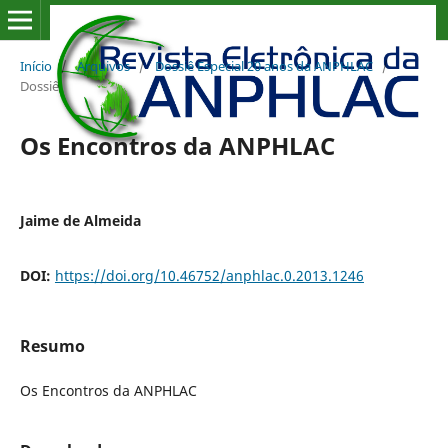
Início
/
Arquivos
/
Dossiê Especial 20 anos da ANPHLAC
/
Dossiê
Os Encontros da ANPHLAC
Jaime de Almeida
DOI:
https://doi.org/10.46752/anphlac.0.2013.1246
Resumo
Os Encontros da ANPHLAC