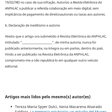
19/02/98) no caso de sua infração. Autorizo a
Revista Eletrônica da
ANPHLAC
a publicar a referida colaboração em meio digital, sem
implicância de pagamento de
direitos
autorais
ou taxas aos autores.
b. Declaração de ineditismo e autoria
Atesto que o artigo ora submetido à
Revista Eletrônica da ANPHLAC
,
intitulado "________________________", de minha autoria, nunca foi
publicado anteriormente, na íntegra ou em partes, dentro
do
país.
Vindo a ser publicado na
Revista Eletrônica da ANPHLAC
,
comprometo-me a não republicá-lo em qualquer outro veículo
editorial.
Artigos mais lidos pelo mesmo(s) autor(es)
Tereza Maria Spyer Dulci, Vania Macarena Alvarado
Saldivia,
La memoria octubrista: un estudio del Museo