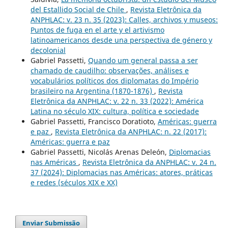
del Estallido Social de Chile
,
Revista Eletrônica da
ANPHLAC: v. 23 n. 35 (2023): Calles, archivos y museos:
Puntos de fuga en el arte y el artivismo
latinoamericanos desde una perspectiva de género y
decolonial
Gabriel Passetti,
Quando um general passa a ser
chamado de caudilho: observações, análises e
vocabulários políticos dos diplomatas do Império
brasileiro na Argentina (1870-1876)
,
Revista
Eletrônica da ANPHLAC: v. 22 n. 33 (2022): América
Latina no século XIX: cultura, política e sociedade
Gabriel Passetti, Francisco Doratioto,
Américas: guerra
e paz
,
Revista Eletrônica da ANPHLAC: n. 22 (2017):
Américas: guerra e paz
Gabriel Passetti, Nicolás Arenas Deleón,
Diplomacias
nas Américas
,
Revista Eletrônica da ANPHLAC: v. 24 n.
37 (2024): Diplomacias nas Américas: atores, práticas
e redes (séculos XIX e XX)
Enviar Submissão