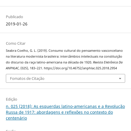
Publicado
2019-01-26
Como Citar
Seabra Coelho, G. L. (2019). Consumo cultural do pensamento vasconceliano
na literatura modernista brasileira: intercâmbios intelectuais na constituição
do discurso da raça latino-americana na década de 1920.
Revista Eletrônica Da
ANPHLAC
, (025), 183–221. https://doi.org/10.46752/anphlac.025.2018.2954
Fomatos de Citação
Edição
n. 025 (2018): As esquerdas latino-americanas e a Revolução
Russa de 1917: abordagens e reflexões no contexto do
centenário