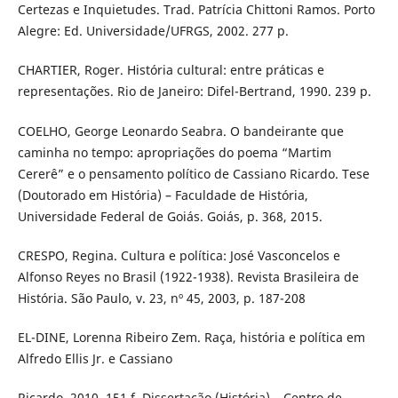
Certezas e Inquietudes. Trad. Patrícia Chittoni Ramos. Porto
Alegre: Ed. Universidade/UFRGS, 2002. 277 p.
CHARTIER, Roger. História cultural: entre práticas e
representações. Rio de Janeiro: Difel-Bertrand, 1990. 239 p.
COELHO, George Leonardo Seabra. O bandeirante que
caminha no tempo: apropriações do poema “Martim
Cererê” e o pensamento político de Cassiano Ricardo. Tese
(Doutorado em História) – Faculdade de História,
Universidade Federal de Goiás. Goiás, p. 368, 2015.
CRESPO, Regina. Cultura e política: José Vasconcelos e
Alfonso Reyes no Brasil (1922-1938). Revista Brasileira de
História. São Paulo, v. 23, nº 45, 2003, p. 187-208
EL-DINE, Lorenna Ribeiro Zem. Raça, história e política em
Alfredo Ellis Jr. e Cassiano
Ricardo. 2010. 151 f. Dissertação (História) – Centro de