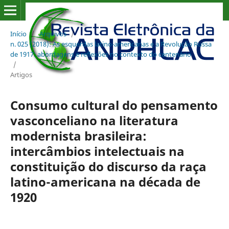
Início
/
Arquivos
/
n. 025 (2018): As esquerdas latino-americanas e a Revolução Russa
de 1917: abordagens e reflexões no contexto do centenário
/
Artigos
Consumo cultural do pensamento
vasconceliano na literatura
modernista brasileira:
intercâmbios intelectuais na
constituição do discurso da raça
latino-americana na década de
1920