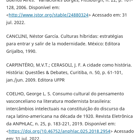
128, 2006. Disponível em:
<
http://www.jstor.org/stable/24880324
> Acessado em: 31
jul. 2022.
CANCLINI, Néstor García. Culturas híbridas: estratégias
para entrar y salir de la modernidade. México: Editora
Grijalbo, 1990.
CARPINTÉRO, M.V.T.; CERASOLI, J. F. A cidade como história.
História: Questões & Debates, Curitiba, n. 50, p. 61-101,
jan./jun. 2009. Editora UFPR
COELHO, George L. S. Consumo cultural do pensamento
vasconceliano na literatura modernista brasileira:
intercâmbios intelectuais na constituição do discurso da
raça latino-americana na década de 1920. Revista Eletrônica
da ANPHLAC, n. 25, p. 183-221, 2019. Disponível em:
<
https://doi.org/10.46752/anphlac.025.2018.2954
> Acessado
em: 31 jul. 2022.