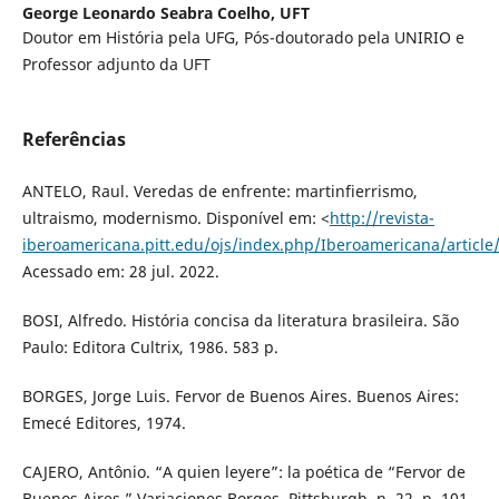
George Leonardo Seabra Coelho,
UFT
Doutor em História pela UFG, Pós-doutorado pela UNIRIO e
Professor adjunto da UFT
Referências
ANTELO, Raul. Veredas de enfrente: martinfierrismo,
ultraismo, modernismo. Disponível em: <
http://revista-
iberoamericana.pitt.edu/ojs/index.php/Iberoamericana/article
Acessado em: 28 jul. 2022.
BOSI, Alfredo. História concisa da literatura brasileira. São
Paulo: Editora Cultrix, 1986. 583 p.
BORGES, Jorge Luis. Fervor de Buenos Aires. Buenos Aires:
Emecé Editores, 1974.
CAJERO, Antônio. “A quien leyere”: la poética de “Fervor de
Buenos Aires.” Variaciones Borges, Pittsburgh, n. 22, p. 101-