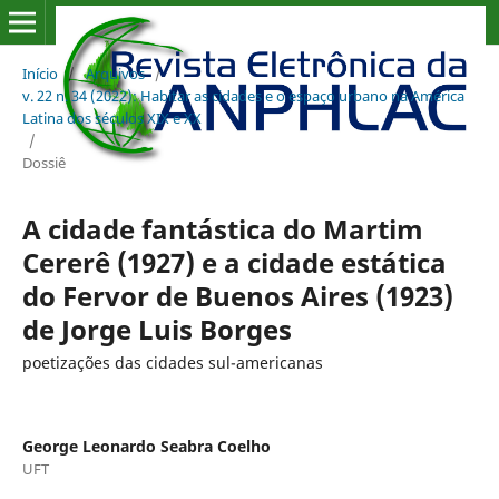
Início
/
Arquivos
/
v. 22 n. 34 (2022): Habitar as cidades e o espaço urbano na América
Latina dos séculos XIX e XX
/
Dossiê
A cidade fantástica do Martim
Cererê (1927) e a cidade estática
do Fervor de Buenos Aires (1923)
de Jorge Luis Borges
poetizações das cidades sul-americanas
George Leonardo Seabra Coelho
UFT