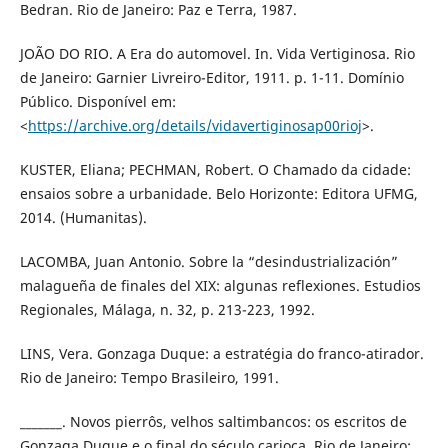
Bedran. Rio de Janeiro: Paz e Terra, 1987.
JOÃO DO RIO. A Era do automovel. In. Vida Vertiginosa. Rio
de Janeiro: Garnier Livreiro-Editor, 1911. p. 1-11. Domínio
Público. Disponível em:
<
https://archive.org/details/vidavertiginosap00rioj
>.
KUSTER, Eliana; PECHMAN, Robert. O Chamado da cidade:
ensaios sobre a urbanidade. Belo Horizonte: Editora UFMG,
2014. (Humanitas).
LACOMBA, Juan Antonio. Sobre la “desindustrialización”
malagueña de finales del XIX: algunas reflexiones. Estudios
Regionales, Málaga, n. 32, p. 213-223, 1992.
LINS, Vera. Gonzaga Duque: a estratégia do franco-atirador.
Rio de Janeiro: Tempo Brasileiro, 1991.
_______. Novos pierrôs, velhos saltimbancos: os escritos de
Gonzaga Duque e o final do século carioca. Rio de Janeiro: