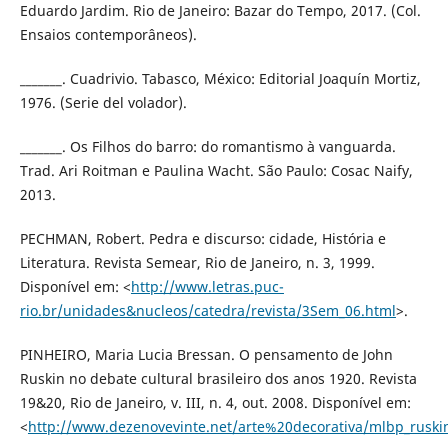
Eduardo Jardim. Rio de Janeiro: Bazar do Tempo, 2017. (Col.
Ensaios contemporâneos).
_______. Cuadrivio. Tabasco, México: Editorial Joaquín Mortiz,
1976. (Serie del volador).
_______. Os Filhos do barro: do romantismo à vanguarda.
Trad. Ari Roitman e Paulina Wacht. São Paulo: Cosac Naify,
2013.
PECHMAN, Robert. Pedra e discurso: cidade, História e
Literatura. Revista Semear, Rio de Janeiro, n. 3, 1999.
Disponível em: <
http://www.letras.puc-
rio.br/unidades&nucleos/catedra/revista/3Sem_06.html
>.
PINHEIRO, Maria Lucia Bressan. O pensamento de John
Ruskin no debate cultural brasileiro dos anos 1920. Revista
19&20, Rio de Janeiro, v. III, n. 4, out. 2008. Disponível em:
<
http://www.dezenovevinte.net/arte%20decorativa/mlbp_ruski