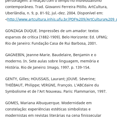
personagem: a relação com o tempo no individualismo
contemporâneo. Trad. Giovanni Ferreira Pitillo. ArtCultura,
Uberlândia, n. 9, p. 81-92, jul.-dez. 2004. Disponível em:
<
http://www.artcultura.inhis.ufu.br/PDF%209/ArtCultura%209_
GONZAGA DUQUE. Impressões de um amador: textos
esparsos de crítica (1882-1909). Belo Horizonte: Ed. UFMG;
Rio de Janeiro: Fundação Casa de Rui Barbosa, 2001.
GAGNEBIN, Jeanne-Marie. Baudelaire, Benjamin e o
moderno. In. Sete aulas sobre linguagem, memória e
História. Rio de Janeiro: Imago, 1997. p. 139-154.
GENTY, Gilles; HOUSSAIS, Laurant; JOUVE. Séverine;
THIÉBAUT, Philippe; VERGNE, François. L’ABCdaire du
Symbolisme et de l’Art Nouveau. Paris: Flammarion, 1997.
GOMES, Mariana Albuquerque. Modernidade em
constelação: experiências estéticas simbolistas e
modernistas em revistas literárias na cena finissecular