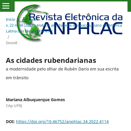
Início
/
Arquivos
/
v. 22 n. 34 (2022): Habitar as cidades e o espaço urbano na América
Latina dos séculos XIX e XX
/
Dossiê
As cidades rubendarianas
a modernidade pelo olhar de Rubén Darío em sua escrita
em trânsito
Mariana Albuquerque Gomes
CAp UFRJ
DOI:
https://doi.org/10.46752/anphlac.34.2022.4114