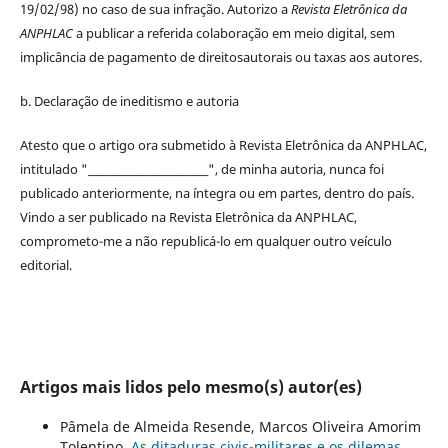
19/02/98) no caso de sua infração. Autorizo a
Revista Eletrônica da
ANPHLAC
a publicar a referida colaboração em meio digital, sem
implicância de pagamento de
direitos
autorais
ou taxas aos autores.
b. Declaração de ineditismo e autoria
Atesto que o artigo ora submetido à
Revista Eletrônica da ANPHLAC
,
intitulado "________________________", de minha autoria, nunca foi
publicado anteriormente, na íntegra ou em partes, dentro
do
país.
Vindo a ser publicado na
Revista Eletrônica da ANPHLAC
,
comprometo-me a não republicá-lo em qualquer outro veículo
editorial.
Artigos mais lidos pelo mesmo(s) autor(es)
Pâmela de Almeida Resende, Marcos Oliveira Amorim
Tolentino,
As ditaduras civis-militares e os dilemas