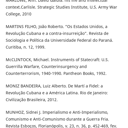
MARLOWE, Ann. David Galula: his life and intelectual
context.Carlisle. Strategic Studies Institute, U.S. Army War
College, 2010
MARTINS FILHO, João Roberto. “Os Estados Unidos, a
Revolução Cubana e a contra-insurreição”. Revista de
Sociologia e Política da Universidade Federal do Paraná.
Curitiba, n. 12, 1999.
McCLINTOCK, Michael. Instruments of Statecraft: U.S.
Guerrilla Warfare, Counterinsurgency and
Counterterrorism, 1940-1990. Pantheon Books, 1992.
MONIZ BANDEIRA, Luiz Alberto. De Martí a Fidel: a
Revolução Cubana e a América Latina. Rio de Janeiro:
Civilização Brasileira, 2012.
MUNHOZ, Sidnei J. Imperialismo e Anti-Imperialismo,
Comunismo e Anti-Comunismo durante a Guerra Fria.
Revista Esboços, Florianópolis, v. 23, n. 36, p. 452-469, fev.