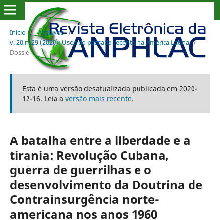
Início
/
Arquivos
/
v. 20 n. 29 (2020): Usos do passado recente na América Latina
/
Dossiê
Esta é uma versão desatualizada publicada em 2020-
12-16. Leia a
versão mais recente
.
A batalha entre a liberdade e a
tirania: Revolução Cubana,
guerra de guerrilhas e o
desenvolvimento da Doutrina de
Contrainsurgência norte-
americana nos anos 1960