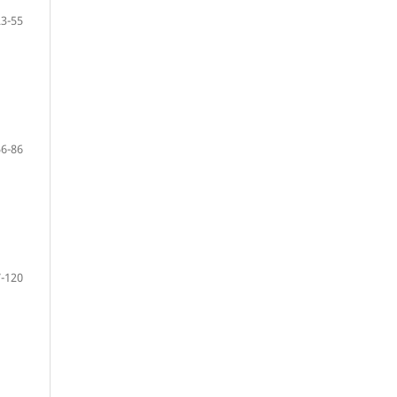
23-55
56-86
-120