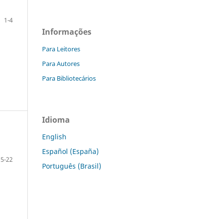
1-4
Informações
Para Leitores
Para Autores
Para Bibliotecários
Idioma
English
Español (España)
5-22
Português (Brasil)