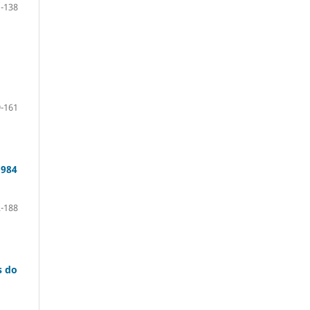
-138
-161
1984
-188
s do