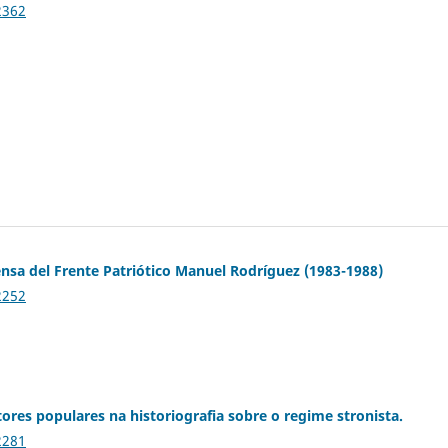
2362
rensa del Frente Patriótico Manuel Rodríguez (1983-1988)
2252
tores populares na historiografia sobre o regime stronista.
2281