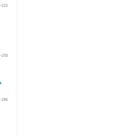
-222
-250
a.
-286