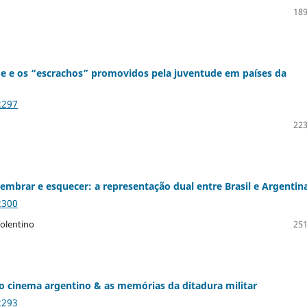
189
e e os “escrachos” promovidos pela juventude em países da
2297
223
 lembrar e esquecer: a representação dual entre Brasil e Argentin
2300
olentino
251
o cinema argentino & as memórias da ditadura militar
2293