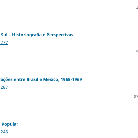
Sul – Historiografia e Perspectivas
2277
elações entre Brasil e México, 1965-1969
2287
87
d Popular
2246